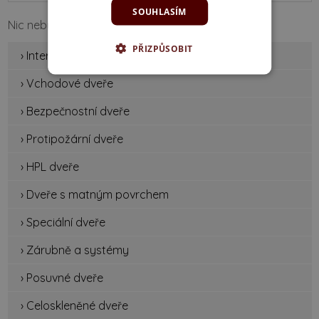
SOUHLASÍM
Nic nebylo nalezeno.
PŘIZPŮSOBIT
› Interiérové dveře
› Vchodové dveře
› Bezpečnostní dveře
› Protipožární dveře
› HPL dveře
› Dveře s matným povrchem
› Speciální dveře
› Zárubně a systémy
› Posuvné dveře
› Celoskleněné dveře