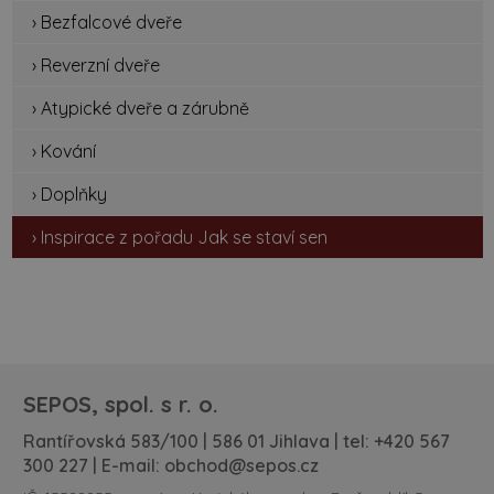
› Bezfalcové dveře
› Reverzní dveře
› Atypické dveře a zárubně
› Kování
› Doplňky
› Inspirace z pořadu Jak se staví sen
SEPOS, spol. s r. o.
Rantířovská 583/100 | 586 01 Jihlava | tel:
+420 567
300 227
| E-mail:
obchod@sepos.cz