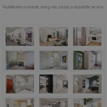
Rozklikněte si interiér, který vás zaujal, a dozvěďte se více
...