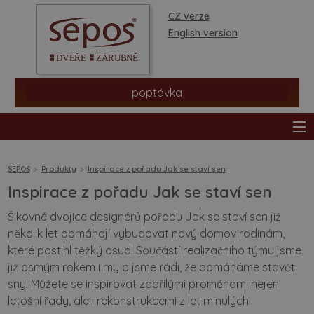
CZ verze
English version
poptávka
SEPOS
Produkty
Inspirace z pořadu Jak se staví sen
Inspirace z pořadu Jak se staví sen
produkty
Šikovné dvojice designérů pořadu Jak se staví sen již
několik let pomáhají vybudovat nový domov rodinám,
prodejní síť
které postihl těžký osud. Součástí realizačního týmu jsme
již osmým rokem i my a jsme rádi, že pomáháme stavět
informace a rady
sny! Můžete se inspirovat zdařilými proměnami nejen
letošní řady, ale i rekonstrukcemi z let minulých.