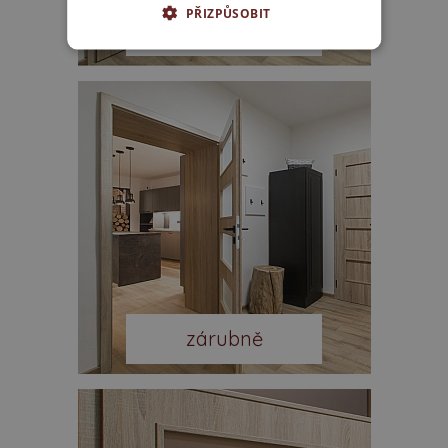
PŘIZPŮSOBIT
interiérové dveře
zárubně