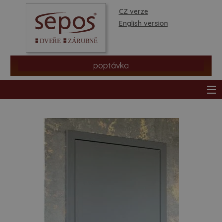
CZ verze
English version
poptávka
produkty
prodejní síť
informace a rady