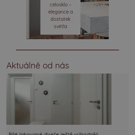
celosklo –
elegance a
dostatek
světla
Aktuálně od nás
Bílé lakované dveře ještě výhodněji