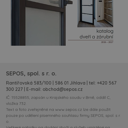
SEPOS, spol. s r. o.
Rantířovská 583/100 | 586 01 Jihlava | tel:
+420 567
300 227
| E-mail:
obchod@sepos.cz
IČ: 15528855, zapsán u Krajského soudu v Brně, oddíl C,
vložka 732.
Text a foto zveřejněné na www.sepos.cz lze dále použít
pouze po udělení písemného souhlasu firmy SEPOS, spol. s r.
o.
Veškeré nabídky na dodání zboží a služeb umístěné na