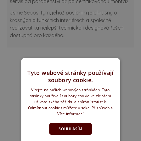
servis od poradenství až po certifikovanou montáž.
Jsme Sepos, tým, jehož posláním je plnit sny o
krásných a funkčních interiérech a společně
realizovat ta nejlepší technická i designová řešení
dostupná pro každého.
Tyto webové stránky používají
soubory cookie.
Vítejte na našich webových stránkách. Tyto
stránky používají soubory cookie ke zlepšení
uživatelského zážitku a sbírání statistik.
Odmítnout cookies můžete v sekci Přizpůsobit.
Více informací
SOUHLASÍM