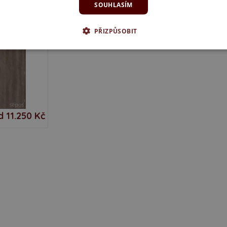
SOUHLASÍM
EČNOSTNÍ
2 37 dB
PŘIZPŮSOBIT
d 11.250 Kč