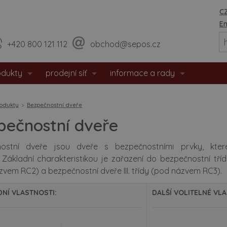
CZ
En
+420 800 121 112
obchod@sepos.cz
odukty
prodejní síť
informace a rady
eriérové dveře
prodejny
o nás
odukty
Bezpečnostní dveře
hodové dveře
sídlo firmy
události / aktuality
pečnostní dveře
zpečnostní dveře
praktické rady
ostní dveře jsou dveře s bezpečnostními prvky, které
. Základní charakteristikou je zařazení do bezpečnostní tří
tipožární dveře
montážní návody
vem RC2) a bezpečnostní dveře III. třídy (pod názvem RC3).
 dveře
doporučené rozměry staveb. o
NÍ VLASTNOSTI:
DALŠÍ VOLITELNÉ VLA
eře s matným povrchem
certifikáty / prohlášení