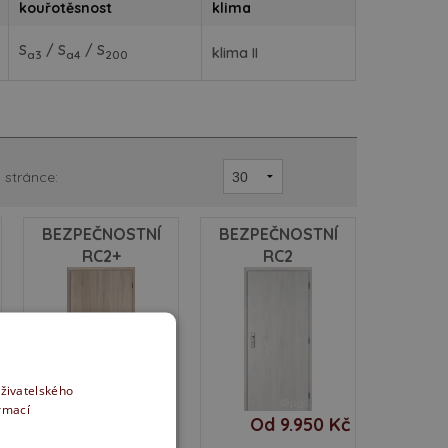
kouřotěsnost
klima
S
/ S
/ S
klima II
a3
a4
200
 stránce:
BEZPEČNOSTNÍ
BEZPEČNOSTNÍ
RC2+
RC2
uživatelského
ormací
Od 10.950 Kč
Od 9.950 Kč