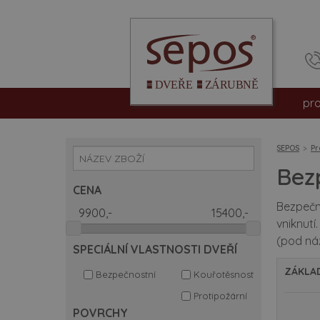
pr
int
SEPOS
Pr
vc
Bez
CENA
be
Bezpečn
vniknutí
pro
(pod náz
SPECIÁLNÍ VLASTNOSTI DVEŘÍ
hpl
ZÁKLAD
Bezpečnostní
Kouřotěsnost
dv
Protipožární
POVRCHY