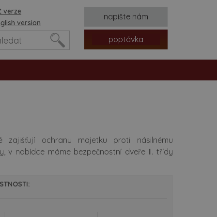
 verze
napište nám
glish version
poptávka
 zajišťují ochranu majetku proti násilnému
dy, v nabídce máme bezpečnostní dveře II. třídy
tvorů
STNOSTI: