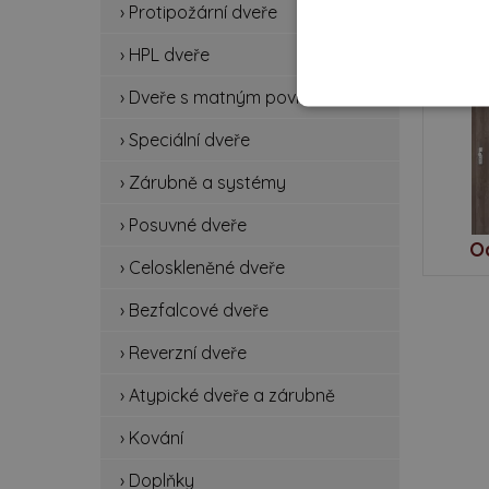
› Protipožární dveře
BEZP
› HPL dveře
RC
› Dveře s matným povrchem
› Speciální dveře
› Zárubně a systémy
› Posuvné dveře
O
› Celoskleněné dveře
› Bezfalcové dveře
› Reverzní dveře
› Atypické dveře a zárubně
› Kování
› Doplňky