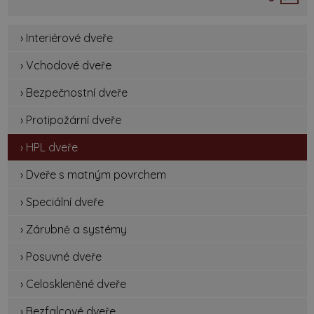
› Interiérové dveře
› Vchodové dveře
› Bezpečnostní dveře
› Protipožární dveře
› HPL dveře
› Dveře s matným povrchem
› Speciální dveře
› Zárubně a systémy
› Posuvné dveře
› Celoskleněné dveře
› Bezfalcové dveře