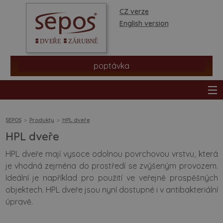
CZ verze
English version
poptávka
SEPOS
Produkty
HPL dveře
HPL dveře
produkty
HPL dveře mají vysoce odolnou povrchovou vrstvu, která
je vhodná zejména do prostředí se zvýšeným provozem.
prodejní síť
Ideální je například pro použití ve veřejně prospěšných
objektech. HPL dveře jsou nyní dostupné i v antibakteriální
informace a rady
úpravě.