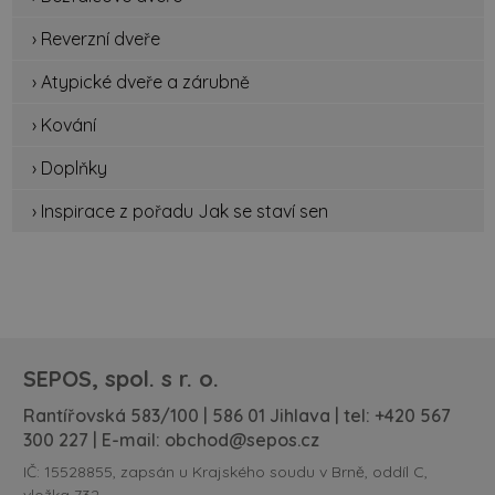
› Reverzní dveře
› Atypické dveře a zárubně
› Kování
› Doplňky
› Inspirace z pořadu Jak se staví sen
SEPOS, spol. s r. o.
Rantířovská 583/100 | 586 01 Jihlava | tel:
+420 567
300 227
| E-mail:
obchod@sepos.cz
IČ: 15528855, zapsán u Krajského soudu v Brně, oddíl C,