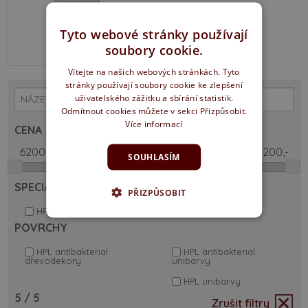
Tyto webové stránky používají
Od 6.200 Kč
soubory cookie.
Vítejte na našich webových stránkách. Tyto
stránky používají soubory cookie ke zlepšení
uživatelského zážitku a sbírání statistik.
Odmítnout cookies můžete v sekci Přizpůsobit.
Více informací
CENA
SOUHLASÍM
SPECIÁLNÍ VLASTNOSTI DVEŘÍ
PŘIZPŮSOBIT
HPL
POVRCHY
HPL antibakterial
HPL antibakterial
dřevodekory
unibarvy
HPL unibarvy
5
/ 5
Zrušit filtry