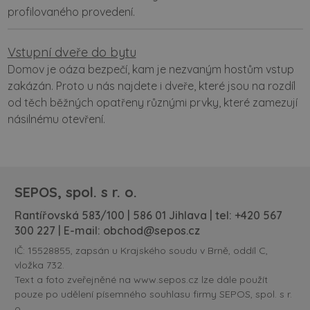
profilovaného provedení.
Vstupní dveře do bytu
Domov je oáza bezpečí, kam je nezvaným hostům vstup
zakázán. Proto u nás najdete i dveře, které jsou na rozdíl
od těch běžných opatřeny různými prvky, které zamezují
násilnému otevření.
SEPOS, spol. s r. o.
Rantířovská 583/100 | 586 01 Jihlava | tel:
+420 567
300 227
| E-mail:
obchod@sepos.cz
IČ: 15528855, zapsán u Krajského soudu v Brně, oddíl C,
vložka 732.
Text a foto zveřejněné na www.sepos.cz lze dále použít
pouze po udělení písemného souhlasu firmy SEPOS, spol. s r.
o.