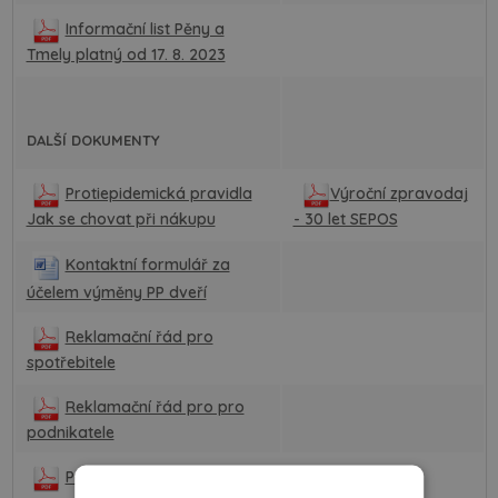
Informační list Pěny a
Tmely platný od 17. 8. 2023
DALŠÍ DOKUMENTY
Protiepidemická pravidla
Výroční zpravodaj
Jak se chovat při nákupu
- 30 let SEPOS
Kontaktní formulář za
účelem výměny PP dveří
Reklamační řád pro
spotřebitele
Reklamační řád pro pro
podnikatele
Podmínky zajištění jakosti