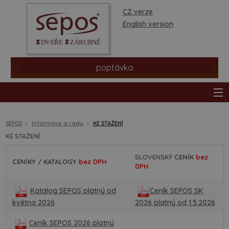
CZ verze
English version
poptávka
SEPOS
Informace a rady
KE STAŽENÍ
KE STAŽENÍ
produkty
SLOVENSKÝ
CENÍK
bez
CENÍKY / KATALOGY
bez DPH
DPH
prodejní síť
Katalog SEPOS platný od
Ceník SEPOS SK
informace a rady
května 2026
2026 platný od 1.5.2026
Ceník SEPOS 2026 platný