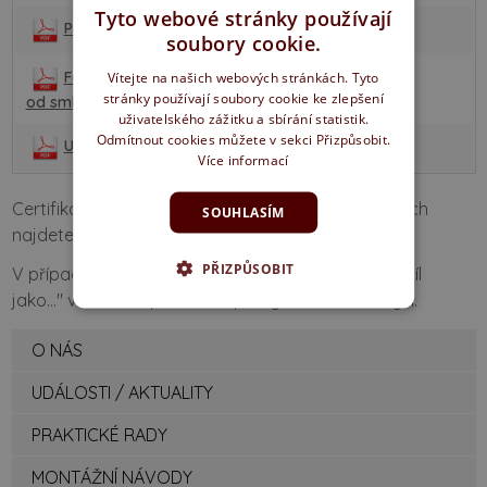
Tyto webové stránky používají
Prohlášení odběratele
soubory cookie.
Formulář pro odstoupení
Vítejte na našich webových stránkách. Tyto
stránky používají soubory cookie ke zlepšení
od smlouvy spotřebitele
uživatelského zážitku a sbírání statistik.
Odmítnout cookies můžete v sekci Přizpůsobit.
Užívání a údržba EBC dveří
Více informací
Certifikáty k produktům a prohlášení o vlastnostech
SOUHLASÍM
najdete v sekci:
CERTIFIKÁTY / PROHLÁŠENÍ
.
PŘIZPŮSOBIT
V případě problémů se zobrazením zvolte "Uložit cíl
jako..." v nabídce po kliknutí pravým tlačítkem myši.
O NÁS
UDÁLOSTI / AKTUALITY
PRAKTICKÉ RADY
MONTÁŽNÍ NÁVODY