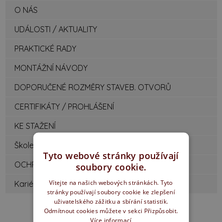
O NÁS
UDÁLOSTI / AKTUALITY
PRAKTICKÉ RADY
MONTÁŽNÍ NÁVODY
DOPORUČENÉ ROZMĚRY STAVEB. OTVORŮ
CERTIFIKÁTY / PROHLÁŠENÍ
KE STAŽENÍ
Školení montážníků
Tyto webové stránky používají
OCHRANA OZNAMOVATELŮ
soubory cookie.
Vítejte na našich webových stránkách. Tyto
Kariéra
stránky používají soubory cookie ke zlepšení
uživatelského zážitku a sbírání statistik.
Odmítnout cookies můžete v sekci Přizpůsobit.
Více informací