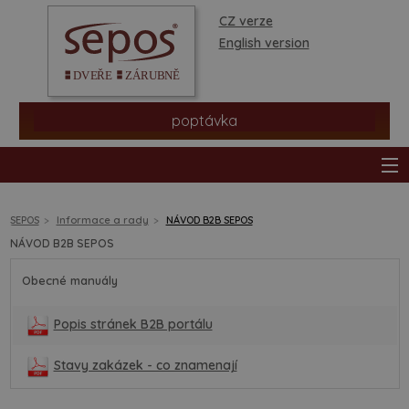
CZ verze
English version
poptávka
SEPOS
Informace a rady
NÁVOD B2B SEPOS
NÁVOD B2B SEPOS
produkty
Obecné manuály
prodejní síť
Popis stránek B2B portálu
informace a rady
Stavy zakázek - co znamenají