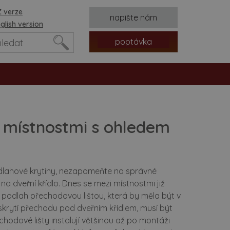
 verze
napište nám
glish version
poptávka
 místnostmi s ohledem
podlahové krytiny, nezapomeňte na správné
a dveřní křídlo. Dnes se mezi místnostmi již
tvorů
podlah přechodovou lištou, která by měla být v
skrytí přechodu pod dveřním křídlem, musí být
chodové lišty instalují většinou až po montáži