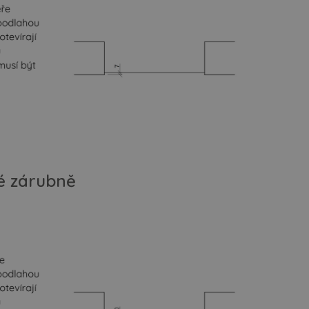
té zárubně