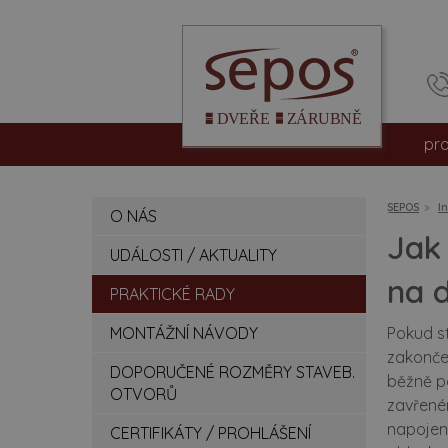
pr
int
SEPOS
I
O NÁS
vc
Jak
UDÁLOSTI / AKTUALITY
be
na d
PRAKTICKÉ RADY
pro
MONTÁŽNÍ NÁVODY
Pokud st
zakončen
hpl
DOPORUČENÉ ROZMĚRY STAVEB.
běžně p
OTVORŮ
zavřeném
dv
napojení
CERTIFIKÁTY / PROHLÁŠENÍ