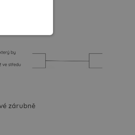
ové zárubně