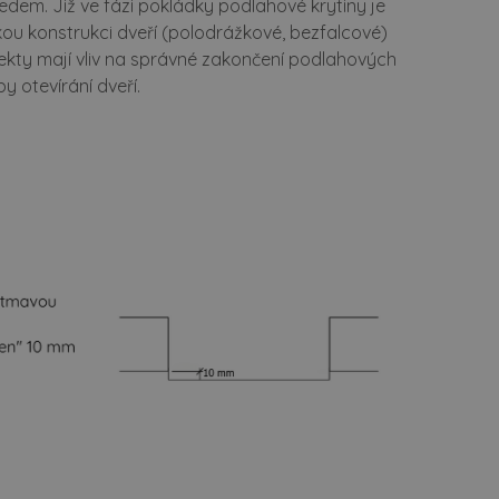
edem. Již ve fázi pokládky podlahové krytiny je
akou konstrukci dveří (polodrážkové, bezfalcové)
pekty mají vliv na správné zakončení podlahových
 otevírání dveří.