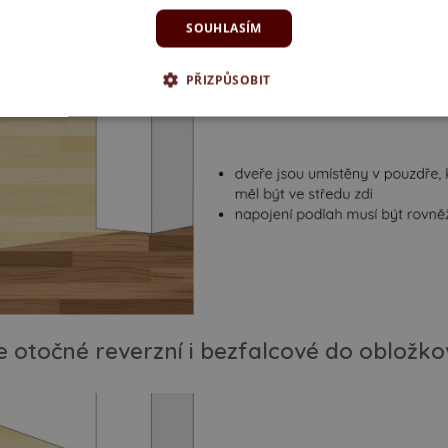
 posuvné do pouzdra
SOUHLASÍM
PŘIZPŮSOBIT
 otočné reverzní i bezfalcové do obložk