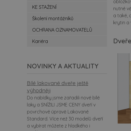
obložkov
spe
KE STAŽENÍ
nutné vě
a také, 
zá
Školení montážníků
krytin a
po
OCHRANA OZNAMOVATELŮ
Dveře
Kariéra
ce
be
NOVINKY A AKTUALITY
rev
at
Bílé lakované dveře ještě
výhodněji
ko
Do nabídky jsme zařadili nové bílé
laky a SNÍŽILI JSME CENY dveří v
do
povrchové úpravě Lakované
Standard. Více než 30 modelů dveří
ins
a vybírat můžete z hladkého i