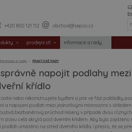
CZ
En
+420 800 121 112
obchod@sepos.cz
odukty
prodejní síť
informace a rady
eriérové dveře
prodejny
o nás
nformace a rady
PRAKTICKÉ RADY
hodové dveře
sídlo firmy
události / aktuality
 správně napojit podlahy mezi
zpečnostní dveře
praktické rady
veřní křídlo
tipožární dveře
montážní návody
avíte nebo rekonstruujete bydlení a jste ve fázi pokládky 
í a napojení podlah mezi jednotlivými místnostmi s ohledem n
 dveře
doporučené rozměry staveb. o
oužívá bezbariérový průchod řešený v případě dvou různých 
 stavu celá skrytá pod dveřním křídlem. Aby bylo zajištěno 
eře s matným povrchem
certifikáty / prohlášení
 podlah umístěno na střed dveřního křídla. I přesto, že se pře