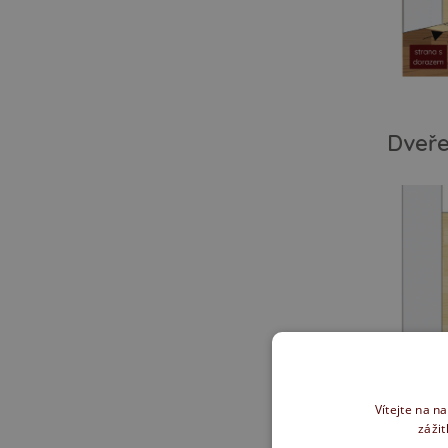
Dveře
Vítejte na n
zážit