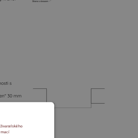
uživatelského
ormací