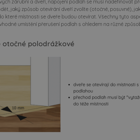
ých zárubní a dveří, napojení podlah se musí nadefinovat př
ciální dveře
ke stažení
dět, jaký způsob otevírání dveří zvolíte (otočné, posuvné), j
do které místnosti se dveře budou otevírat. Všechny tyto as
rubně a systémy
školení montážníků
 vhodné umístění přerušení podlah s ohledem na různé způsoby
suvné dveře
ochrana oznamovatelů
 otočné polodrážkové
loskleněné dveře
kariéra
zfalcové dveře
erzní dveře
ypické dveře a zárubně
vání
plňky
pirace z pořadu jak se staví sen