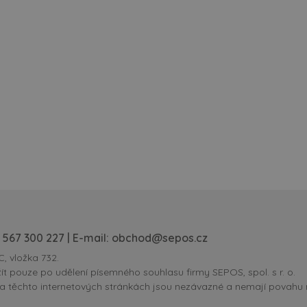
 567 300 227
| E-mail:
obchod@sepos.cz
C, vložka 732.
ít pouze po udělení písemného souhlasu firmy SEPOS, spol. s r. o.
na těchto internetových stránkách jsou nezávazné a nemají povahu