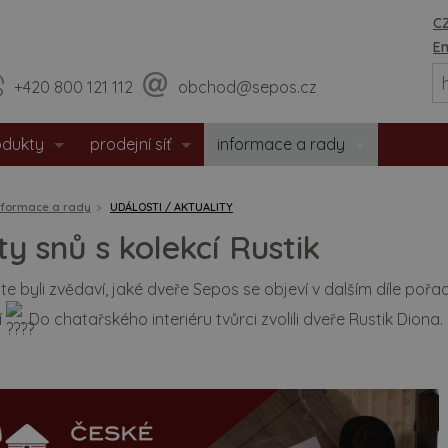
CZ
En
+420 800 121 112
obchod@sepos.cz
odukty
prodejní síť
informace a rady
eriérové dveře
prodejny
o nás
nformace a rady
UDÁLOSTI / AKTUALITY
hodové dveře
sídlo firmy
události / aktuality
y snů s kolekcí Rustik
zpečnostní dveře
praktické rady
te byli zvědaví, jaké dveře Sepos se objeví v dalším díle p
í
. Do chatařského interiéru tvůrci zvolili dveře Rustik Diona.
tipožární dveře
montážní návody
 dveře
doporučené rozměry staveb. o
eře s matným povrchem
certifikáty / prohlášení