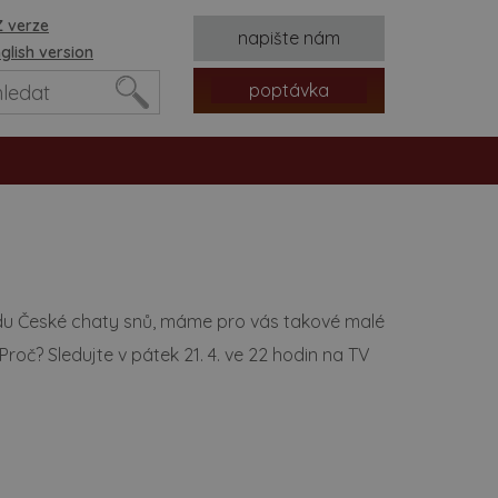
 verze
napište nám
glish version
poptávka
ořadu České chaty snů, máme pro vás takové malé
 Proč? Sledujte v pátek 21. 4. ve 22 hodin na TV
tvorů