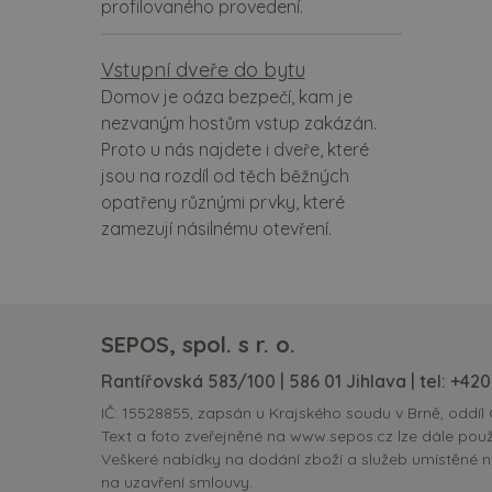
profilovaného provedení.
Vstupní dveře do bytu
Domov je oáza bezpečí, kam je
nezvaným hostům vstup zakázán.
Proto u nás najdete i dveře, které
jsou na rozdíl od těch běžných
opatřeny různými prvky, které
zamezují násilnému otevření.
SEPOS, spol. s r. o.
Rantířovská 583/100 | 586 01 Jihlava | tel:
+420
IČ: 15528855, zapsán u Krajského soudu v Brně, oddíl 
Text a foto zveřejněné na www.sepos.cz lze dále použ
Veškeré nabídky na dodání zboží a služeb umístěné 
na uzavření smlouvy.