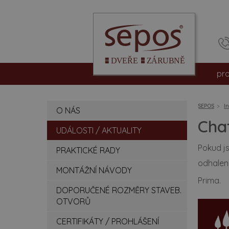
pr
int
SEPOS
I
O NÁS
vc
Chat
UDÁLOSTI / AKTUALITY
be
Pokud js
PRAKTICKÉ RADY
odhalen
pro
MONTÁŽNÍ NÁVODY
Prima.
hpl
DOPORUČENÉ ROZMĚRY STAVEB.
OTVORŮ
dv
CERTIFIKÁTY / PROHLÁŠENÍ