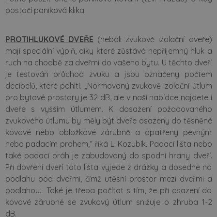
postačí paniková klika.
PROTIHLUKOVÉ DVEŘE
(neboli zvukově izolační dveře)
mají speciální výplň, díky které zůstává nepříjemný hluk a
ruch na chodbě za dveřmi do vašeho bytu. U těchto dveří
je testován průchod zvuku a jsou označeny počtem
decibelů, které pohltí. „Normovaný zvukově izolační útlum
pro bytové prostory je 32 dB, ale v naší nabídce najdete i
dveře s vyšším útlumem. K dosažení požadovaného
zvukového útlumu by měly být dveře osazeny do těsněné
kovové nebo obložkové zárubně a opatřeny pevným
nebo padacím prahem,“ říká L. Kozubík. Padací lišta nebo
také padací práh je zabudovaný do spodní hrany dveří.
Při dovření dveří tato lišta vyjede z drážky a dosedne na
podlahu pod dveřmi, čímž utěsní prostor mezi dveřmi a
podlahou. Také je třeba počítat s tím, že při osazení do
kovové zárubně se zvukový útlum snižuje o zhruba 1-2
dB.