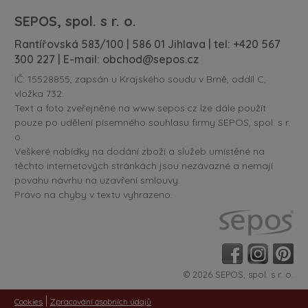
SEPOS, spol. s r. o.
Rantířovská 583/100 | 586 01 Jihlava | tel:
+420 567
300 227
| E-mail:
obchod@sepos.cz
IČ: 15528855, zapsán u Krajského soudu v Brně, oddíl C,
vložka 732.
Text a foto zveřejněné na www.sepos.cz lze dále použít
pouze po udělení písemného souhlasu firmy SEPOS, spol. s r.
o.
Veškeré nabídky na dodání zboží a služeb umístěné na
těchto internetových stránkách jsou nezávazné a nemají
povahu návrhu na uzavření smlouvy.
Právo na chyby v textu vyhrazeno.
© 2026 SEPOS, spol. s r. o.
|
Cookies
Zpracování osobních údajů