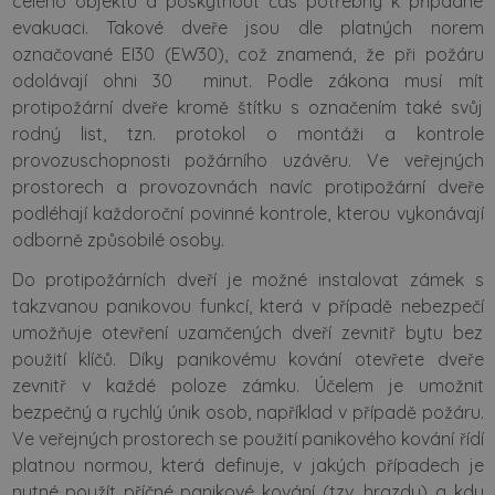
celého objektu a poskytnout čas potřebný k případné
evakuaci. Takové dveře jsou dle platných norem
označované EI30 (EW30), což znamená, že při požáru
odolávají ohni 30 minut. Podle zákona musí mít
protipožární dveře kromě štítku s označením také svůj
rodný list, tzn. protokol o montáži a kontrole
provozuschopnosti požárního uzávěru. Ve veřejných
prostorech a provozovnách navíc protipožární dveře
podléhají každoroční povinné kontrole, kterou vykonávají
odborně způsobilé osoby.
Do protipožárních dveří je možné instalovat zámek s
takzvanou panikovou funkcí, která v případě nebezpečí
umožňuje otevření uzamčených dveří zevnitř bytu bez
použití klíčů. Díky panikovému kování otevřete dveře
zevnitř v každé poloze zámku. Účelem je umožnit
bezpečný a rychlý únik osob, například v případě požáru.
Ve veřejných prostorech se použití panikového kování řídí
platnou normou, která definuje, v jakých případech je
nutné použít příčné panikové kování (tzv. hrazdu) a kdy