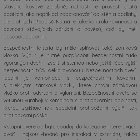
stávající kovové zárubně, nutností je provést určitá
opatření jako například zabetonování do stěn a podlahy
dle platných předpisů. Nutná je také kontrola rovinnosti a
pevnosti stávajících zárubní a závěsů, což by měl
posoudit odborník.
Bezpečnostní kritéria by měla splňovat také zámková
vložka. Výběr je nutné přizpůsobit bezpečnostní třídě
vybraných dveří - zvolit si stejnou nebo ještě lépe vyšší
bezpečnostní třídu deklarovanou u bezpečnostních dveří.
Ideální je kombinace s bezpečnostním kováním
s překrytím zámkové vložky, které chrání zámkovou
vložku proti odvrtání a vylomení. Bezpečnostní dveře se
většinou vyrábějí v kombinaci s protipožárním odolností,
kterou zajišťuje jak speciální protipožární výplň, tak
protipožární páska.
Vstupní dveře do bytu spadají do kategorie interérových
dveří - nejsou vhodné pro instalaci v exteriéru, takže