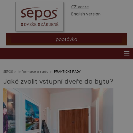
CZ verze
English version
poptávka
SEPOS
Informace a rady
PRAKTICKÉ RADY
Jaké zvolit vstupní dveře do bytu?
produkty
prodejní síť
informace a rady