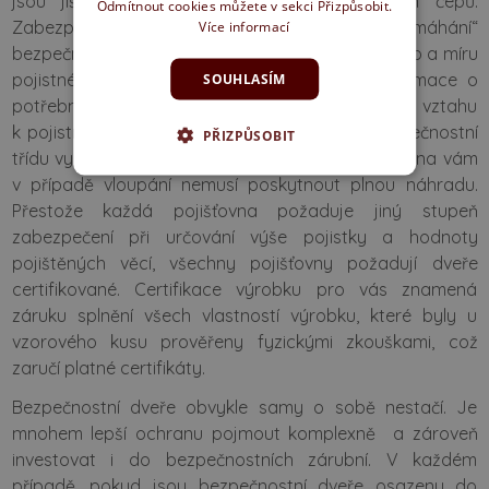
jsou jištěny kombinací aktivních a pasivních čepů.
Odmítnout cookies můžete v sekci Přizpůsobit.
Zabezpečovací prvky určují, jaké „namáhání“
Více informací
bezpečnostní dveře vydrží, ale také výši pojistného a míru
pojistného plnění. Proto je dobré zjistit si informace o
SOUHLASÍM
potřebné míře zabezpečení domu nebo bytu ve vztahu
k pojistným podmínkám. Pokud nedodržíte bezpečnostní
PŘIZPŮSOBIT
třídu vyžadovanou konkrétní pojišťovnou, pojišťovna vám
v případě vloupání nemusí poskytnout plnou náhradu.
Přestože každá pojišťovna požaduje jiný stupeň
zabezpečení při určování výše pojistky a hodnoty
pojištěných věcí, všechny pojišťovny požadují dveře
certifikované. Certifikace výrobku pro vás znamená
záruku splnění všech vlastností výrobku, které byly u
vzorového kusu prověřeny fyzickými zkouškami, což
zaručí platné certifikáty.
Bezpečnostní dveře obvykle samy o sobě nestačí. Je
mnohem lepší ochranu pojmout komplexně a zároveň
investovat i do bezpečnostních zárubní. V každém
případě, pokud jsou bezpečnostní dveře osazeny do