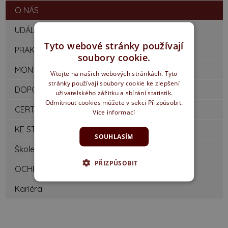
O NÁS
UDÁLOSTI / AKTUALITY
Tyto webové stránky používají
PRAKTICKÉ RADY
soubory cookie.
MONTÁŽNÍ NÁVODY
Vítejte na našich webových stránkách. Tyto
stránky používají soubory cookie ke zlepšení
DOPORUČENÉ ROZMĚRY STAVEB. OTVORŮ
uživatelského zážitku a sbírání statistik.
Odmítnout cookies můžete v sekci Přizpůsobit.
CERTIFIKÁTY / PROHLÁŠENÍ
Více informací
KE STAŽENÍ
SOUHLASÍM
Školení montážníků
PŘIZPŮSOBIT
OCHRANA OZNAMOVATELŮ
Kariéra