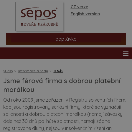
CZ verze
English version
poptávka
SEPOS
Informace a rady
O NÁS
Jsme férová firma s dobrou platební
produkty
morálkou
Od roku 2009 jsme zařazeni v Registru solventních firem,
prodejní síť
kde jsou registrovány seriózní firmy, které se vyznačují
solidností a dobrou platební morálkou (nemají závazky
informace a rady
déle než 30 dnů po lhůtě splatnosti, nemají žádné
registrované dluhy, nejsou v insolvenčním řízení ani