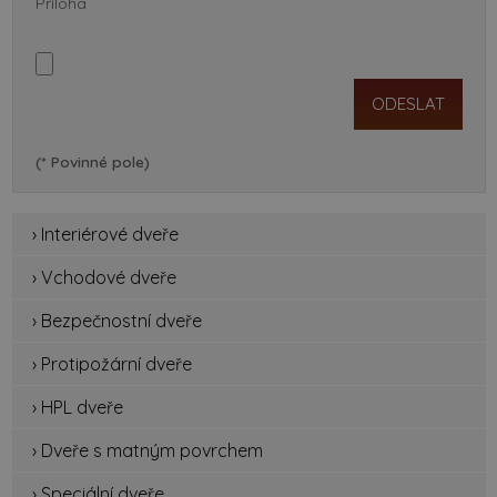
Příloha
(* Povinné pole)
› Interiérové dveře
› Vchodové dveře
› Bezpečnostní dveře
› Protipožární dveře
› HPL dveře
› Dveře s matným povrchem
› Speciální dveře