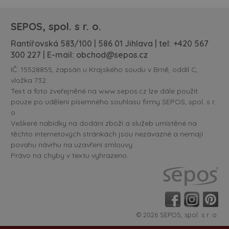
SEPOS, spol. s r. o.
Rantířovská 583/100 | 586 01 Jihlava | tel:
+420 567
300 227
| E-mail:
obchod@sepos.cz
IČ: 15528855, zapsán u Krajského soudu v Brně, oddíl C,
vložka 732.
Text a foto zveřejněné na www.sepos.cz lze dále použít
pouze po udělení písemného souhlasu firmy SEPOS, spol. s r.
o.
Veškeré nabídky na dodání zboží a služeb umístěné na
těchto internetových stránkách jsou nezávazné a nemají
povahu návrhu na uzavření smlouvy.
Právo na chyby v textu vyhrazeno.
© 2026 SEPOS, spol. s r. o.