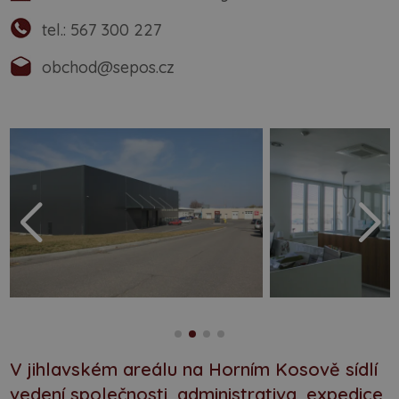
tel.:
567 300 227
obchod@sepos.cz
V jihlavském areálu na Horním Kosově sídlí
vedení společnosti, administrativa, expedice