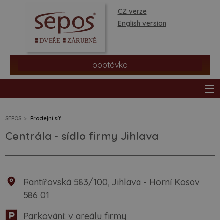
CZ verze
English version
poptávka
SEPOS
Prodejní síť
Centrála - sídlo firmy Jihlava
produkty
prodejní síť
Rantířovská 583/100, Jihlava - Horní Kosov
informace a rady
586 01
Parkování: v areálu firmy