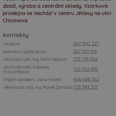
zboží, výroba a centrální sklady. Vzorková
prodejna se nachází v centru Jihlavy na ulici
Chlumova.
kontakty
567 300 227
recepce
567 301 314
expedice (výdej zboží)
723 716 954
obchodní odd., Ing. Petra Pipková
obchodní odd., Gabriela
725 332 493
Provazníková
606 658 362
English speakers, Jana Veselá
725 393 353
reklamační odd., Ing. Marek Zamazal