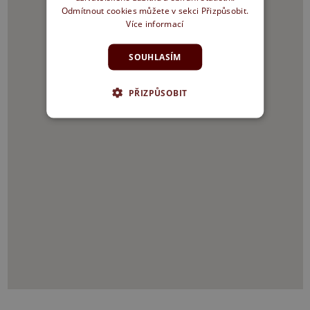
Odmítnout cookies můžete v sekci Přizpůsobit.
Více informací
SOUHLASÍM
PŘIZPŮSOBIT