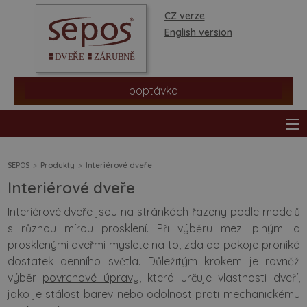
CZ verze
English version
poptávka
SEPOS
Produkty
Interiérové dveře
Interiérové dveře
produkty
Interiérové dveře jsou na stránkách řazeny podle modelů
s různou mírou prosklení. Při výběru mezi plnými a
prodejní síť
prosklenými dveřmi myslete na to, zda do pokoje proniká
dostatek denního světla. Důležitým krokem je rovněž
informace a rady
výběr
povrchové úpravy
, která určuje vlastnosti dveří,
jako je stálost barev nebo odolnost proti mechanickému