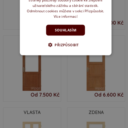
uživatelského zážitku a sbírání statistik.
Odmítnout cookies můžete v sekci Přizpůsobit.
Více informací
Od 7.100 Kč
Od 6.700 Kč
SOUHLASÍM
PETRA
TÁŇA
PŘIZPŮSOBIT
Od 7.500 Kč
Od 6.600 Kč
VLASTA
ZDENA