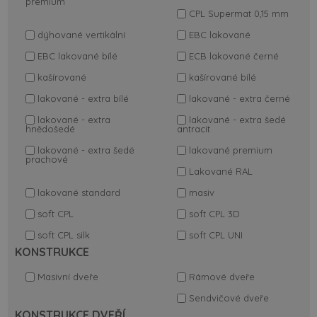
premium
CPL Supermat 0,15 mm
dýhované vertikální
EBC lakované
EBC lakované bílé
ECB lakované černé
kašírované
kašírované bílé
lakované - extra bílé
lakované - extra černé
lakované - extra
lakované - extra šedé
hnědošedé
antracit
lakované - extra šedé
lakované premium
prachové
Lakované RAL
lakované standard
masiv
soft CPL
soft CPL 3D
soft CPL silk
soft CPL UNI
KONSTRUKCE
Masivní dveře
Rámové dveře
Sendvičové dveře
KONSTRUKCE DVEŘÍ