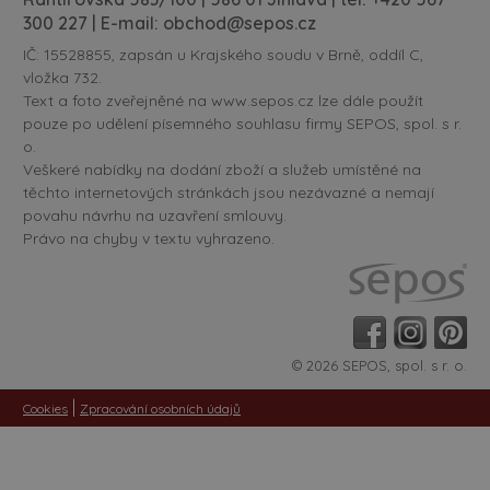
300 227
| E-mail:
obchod@sepos.cz
IČ: 15528855, zapsán u Krajského soudu v Brně, oddíl C,
vložka 732.
Text a foto zveřejněné na www.sepos.cz lze dále použít
pouze po udělení písemného souhlasu firmy SEPOS, spol. s r.
o.
Veškeré nabídky na dodání zboží a služeb umístěné na
těchto internetových stránkách jsou nezávazné a nemají
povahu návrhu na uzavření smlouvy.
Právo na chyby v textu vyhrazeno.
© 2026 SEPOS, spol. s r. o.
|
Cookies
Zpracování osobních údajů