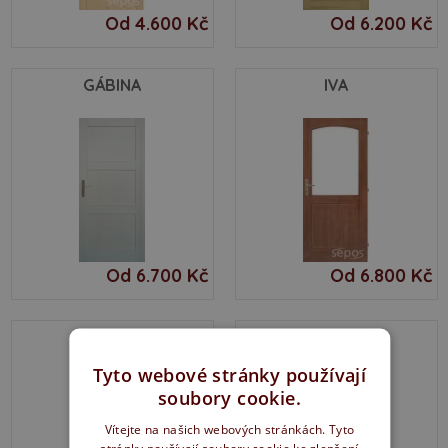
Od 4.600 Kč
Od 6.200 Kč
GÁBINA
IVA
Od 6.700 Kč
Od 6.800 Kč
JITKA
NIKOLA
Tyto webové stránky používají
soubory cookie.
Vítejte na našich webových stránkách. Tyto
stránky používají soubory cookie ke zlepšení