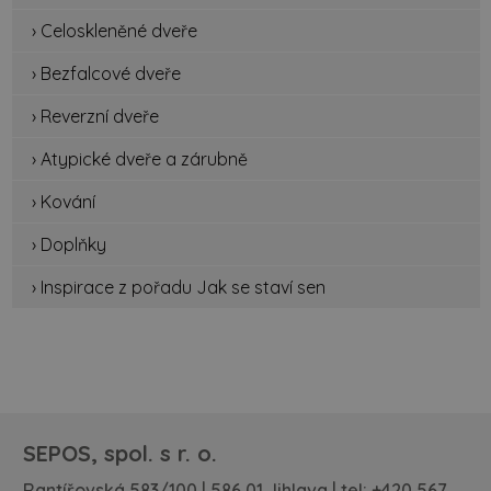
› Celoskleněné dveře
› Bezfalcové dveře
› Reverzní dveře
› Atypické dveře a zárubně
› Kování
› Doplňky
› Inspirace z pořadu Jak se staví sen
SEPOS, spol. s r. o.
Rantířovská 583/100 | 586 01 Jihlava | tel:
+420 567