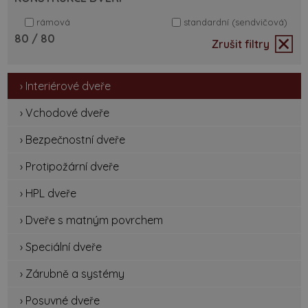
rámová
standardní (sendvičová)
80
/ 80
Zrušit filtry
› Interiérové dveře
› Vchodové dveře
› Bezpečnostní dveře
› Protipožární dveře
› HPL dveře
› Dveře s matným povrchem
› Speciální dveře
› Zárubně a systémy
› Posuvné dveře