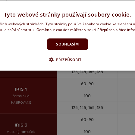
Y
POPIS
SOUVISEJÍCÍ ZBOŽÍ
Tyto webové stránky používají soubory cookie.
EDENÍ: OTOČNÉ DVEŘE – POLODRÁŽKA OBLÁ HRANA
ašich webových stránkách. Tyto stránky používají soubory cookie ke zlepšení 
ku a sbírání statistik. Odmítnout cookies můžete v sekci Přizpůsobit.
Více inf
MDF
šířka / cm
SOUHLASÍM
60–90
IRIS, IRIS 1
PŘIZPŮSOBIT
100
pískované sklo
KAŠÍROVANÉ
125, 145, 165, 185
60–90
IRIS 1
100
černé sklo
KAŠÍROVANÉ
125, 145, 165, 185
60–90
IRIS 3
100
vlepený rámeček