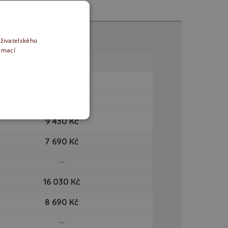
uživatelského
ormací
4 390 Kč
—
9 430 Kč
7 690 Kč
—
16 030 Kč
8 690 Kč
—