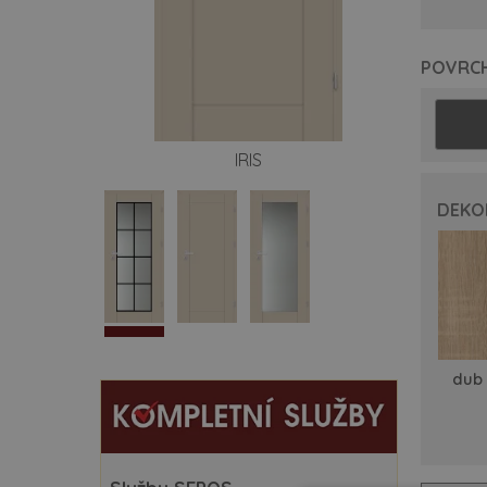
spe
zá
POVRC
po
ce
IRIS
be
DEKO
rev
at
ko
dub
do
ins