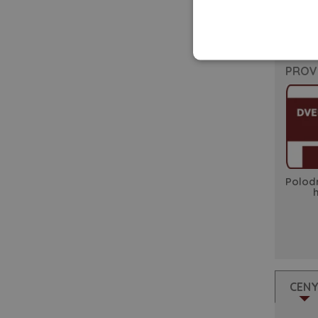
PROV
Polod
CEN