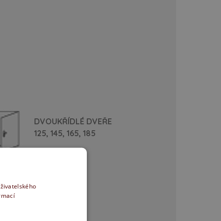
DVOUKŘÍDLÉ DVEŘE
125,
145,
165,
185
uživatelského
ormací