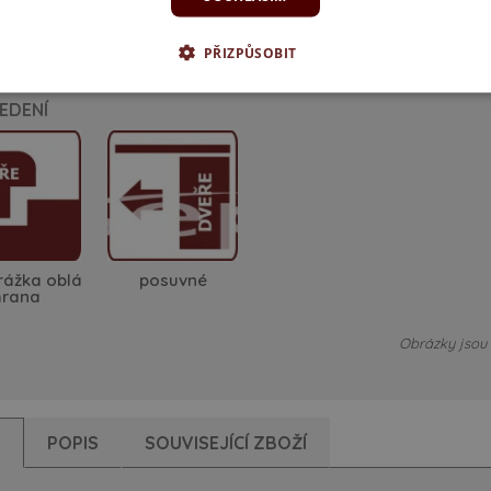
MDF
PŘIZPŮSOBIT
EDENÍ
rážka oblá
posuvné
hrana
Obrázky jsou p
Y
POPIS
SOUVISEJÍCÍ ZBOŽÍ