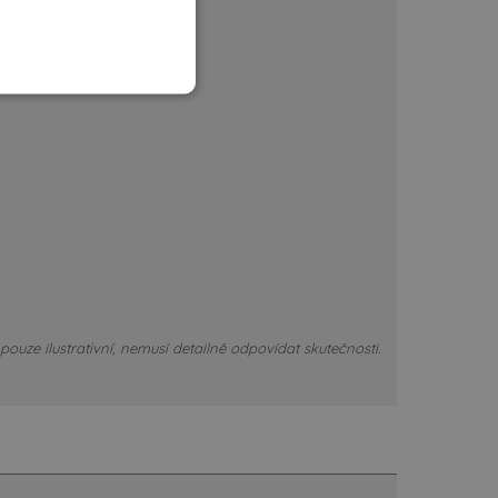
ouze ilustrativní, nemusí detailně odpovídat skutečnosti.