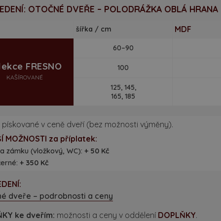
EDENÍ: OTOČNÉ DVEŘE – POLODRÁŽKA OBLÁ HRANA
MDF
šířka / cm
60–90
lekce FRESNO
100
KAŠÍROVANÉ
125, 145,
165, 185
pískované v ceně dveří (bez možnosti výměny).
Í MOŽNOSTI za příplatek:
a zámku (vložkový, WC):
+ 50 Kč
černé:
+ 350 Kč
DENÍ:
é dveře – podrobnosti a ceny
KY ke dveřím:
možnosti a ceny v oddělení
DOPLŇKY
.