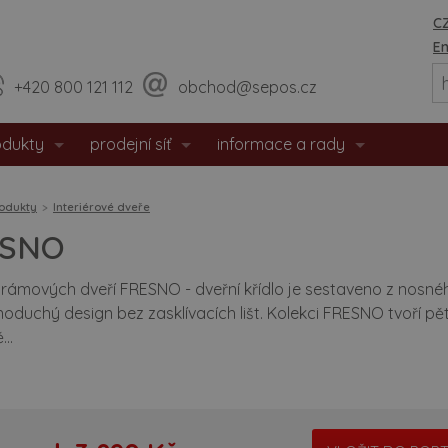
CZ
En
+420 800 121 112
obchod@sepos.cz
odukty
prodejní síť
informace a rady
eriérové dveře
prodejny
o nás
odukty
Interiérové dveře
hodové dveře
sídlo firmy
události / aktuality
ESNO
zpečnostní dveře
praktické rady
rámových dveří FRESNO - dveřní křídlo je sestaveno z nosnéh
noduchý design bez zasklívacích lišt. Kolekci FRESNO tvoří pět
tipožární dveře
montážní návody
...
 dveře
doporučené rozměry staveb. o
eře s matným povrchem
certifikáty / prohlášení