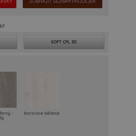
ZOBRAZIT SEZNAM PRODEJEN
h?
SOFT CPL 3D
íbrný -
borovice bělená
dý