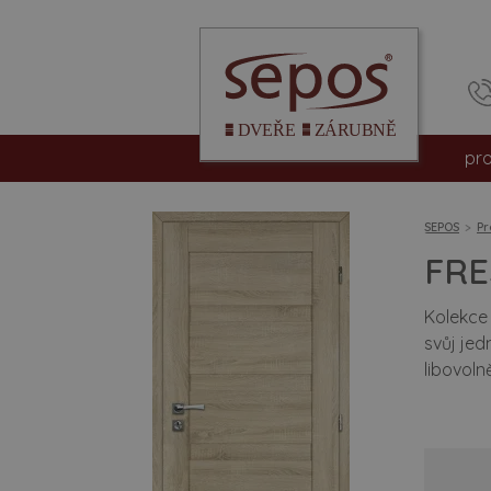
pr
int
SEPOS
Pr
vc
FR
be
Kolekce 
svůj jed
pro
libovolně
hpl
dv