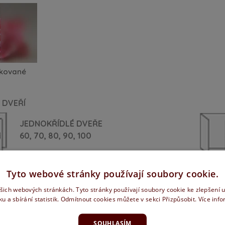
skované
 DVEŘÍ
JEDNOKŘÍDLÉ DVEŘE
60,
70,
80,
90,
100
NÍ VÝPLŇ
Tyto webové stránky používají soubory cookie.
ašich webových stránkách. Tyto stránky používají soubory cookie ke zlepšení 
ku a sbírání statistik. Odmítnout cookies můžete v sekci Přizpůsobit.
Více inf
SOUHLASÍM