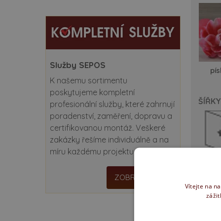
Služby SEPOS
pí
K našemu sortimentu
poskytujeme kompletní
ŠÍŘKY
profesionální služby, které zahrnují
poradenství, zaměření, dopravu a
certifikovanou montáž. Veškeré
zakázky řešíme individuálně a na
míru každému projektu.
VNITŘ
ZOBRAZIT VÍCE
Vítejte na n
zážit