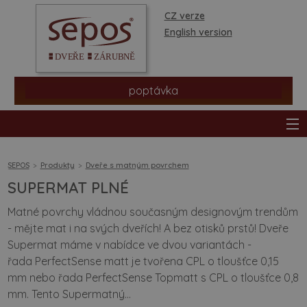
CZ verze
English version
poptávka
SEPOS
Produkty
Dveře s matným povrchem
SUPERMAT PLNÉ
produkty
Matné povrchy vládnou současným designovým trendům
- mějte mat i na svých dveřích! A bez otisků prstů! Dveře
prodejní síť
Supermat máme v nabídce ve dvou variantách -
řada PerfectSense matt je tvořena CPL o tloušťce 0,15
informace a rady
mm nebo řada PerfectSense Topmatt s CPL o tloušťce 0,8
mm. Tento Supermatný...