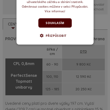
uživatelského zážitku a sbírání statistik.
Obrázky jsou pouze ilustrativní, nemusí detailně odpovídat
Odmítnout cookies můžete v sekci Přizpůsobit.
skutečnosti.
Více informací
SOUHLASÍM
CENY
POPIS
PŘIZPŮSOBIT
PROVEDENÍ: otočné dveře - polodrážka ostrá hrana
šířka /
DTD
cm
CPL 0,8mm
60 - 90
9 800 Kč
PerfectSense
100, 110
12 590 Kč
Topmatt
unibarvy
125 - 185
20 250 Kč
Uvedené ceny platí pro dveře výšky 197 cm. Vyšší
dveře (209,7 cm) je možné objednat s příplatkem 15 %.