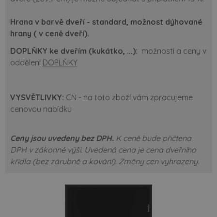
Hrana v barvě dveří - standard, možnost dýhované
hrany ( v ceně dveří).
DOPLŇKY ke dveřím (kukátko, ...):
možnosti a ceny v
oddělení
DOPLŇKY
VYSVĚTLIVKY:
CN - na toto zboží vám zpracujeme
cenovou nabídku
Ceny jsou uvedeny bez DPH.
K ceně bude přičtena
DPH v zákonné výši.
Uvedená cena je cena dveřního
křídla (bez zárubně a kování).
Změny cen vyhrazeny.