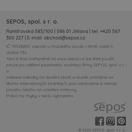
SEPOS, spol. s r. o.
Rantířovská 583/100 | 586 01 Jihlava | tel:
+420 567
300 227
| E-mail:
obchod@sepos.cz
IČ: 15528855, zapsán u Krajského soudu v Brně, oddíl C,
vložka 732.
Text a foto zveřejněné na www.sepos.cz lze dále použít
pouze po udělení písemného souhlasu firmy SEPOS, spol. s r.
o.
Veškeré nabídky na dodání zboží a služeb umístěné na
těchto internetových stránkách jsou nezávazné a nemají
povahu návrhu na uzavření smlouvy.
Právo na chyby v textu vyhrazeno.
© 2026 SEPOS, spol. s r. o.