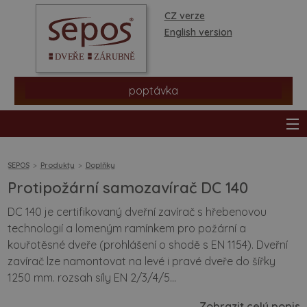
CZ verze
English version
poptávka
SEPOS
Produkty
Doplňky
Protipožární samozavírač DC 140
produkty
DC 140 je certifikovaný dveřní zavírač s hřebenovou
technologií a lomeným ramínkem pro požární a
prodejní síť
kouřotěsné dveře (prohlášení o shodě s EN 1154). Dveřní
zavírač lze namontovat na levé i pravé dveře do šířky
informace a rady
1250 mm. rozsah síly EN 2/3/4/5...
Zobrazit celý popis