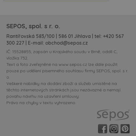
SEPOS, spol. s r. o.
Rantířovská 583/100 | 586 01 Jihlava | tel:
+420 567
300 227
| E-mail:
obchod@sepos.cz
IČ: 15528855, zapsán u Krajského soudu v Brně, oddíl C,
vložka 732.
Text a foto zveřejněné na www.sepos.cz lze dále použít
pouze po udělení písemného souhlasu firmy SEPOS, spol. s r.
o.
Veškeré nabídky na dodání zboží a služeb umístěné na
těchto internetových stránkách jsou nezávazné a nemají
povahu návrhu na uzavření smlouvy.
Právo na chyby v textu vyhrazeno.