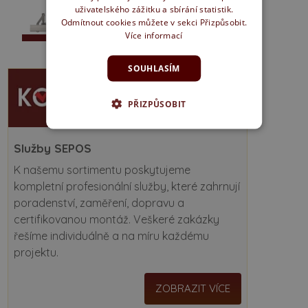
uživatelského zážitku a sbírání statistik.
Odmítnout cookies můžete v sekci Přizpůsobit.
Více informací
SOUHLASÍM
PŘIZPŮSOBIT
Služby SEPOS
K našemu sortimentu poskytujeme
kompletní profesionální služby, které zahrnují
poradenství, zaměření, dopravu a
certifikovanou montáž. Veškeré zakázky
řešíme individuálně a na míru každému
projektu.
ZOBRAZIT VÍCE