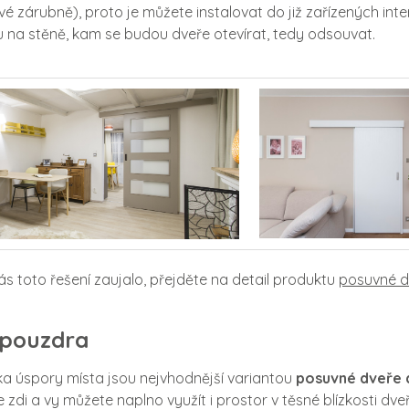
é zárubně), proto je můžete instalovat do již zařízených int
 na stěně, kam se budou dveře otevírat, tedy odsouvat.
s toto řešení zaujalo, přejděte na detail produktu
posuvné d
 pouzdra
ka úspory místa jsou nejvhodnější variantou
posuvné dveře 
 zdi a vy můžete naplno využít i prostor v těsné blízkosti dv