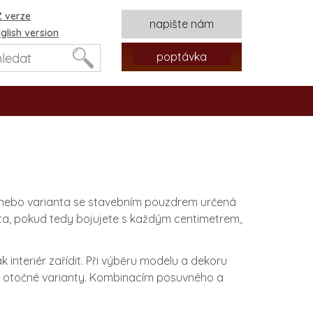
 verze
napište nám
glish version
poptávka
ený nebo varianta se stavebním pouzdrem určená
sta, pokud tedy bojujete s každým centimetrem,
tvorů
k interiér zařídit. Při výběru modelu a dekoru
kou otočné varianty. Kombinacím posuvného a