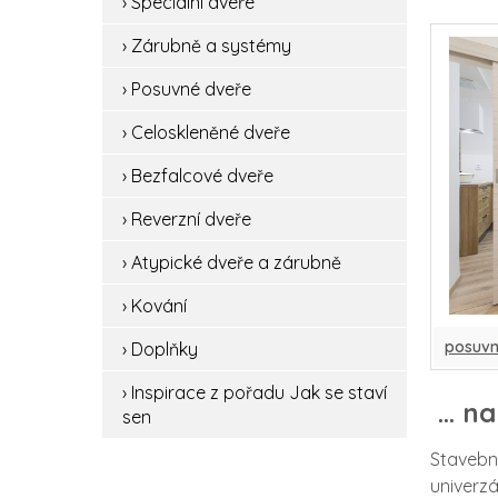
› Speciální dveře
spe
› Zárubně a systémy
zá
› Posuvné dveře
po
› Celoskleněné dveře
ce
› Bezfalcové dveře
be
› Reverzní dveře
rev
› Atypické dveře a zárubně
› Kování
at
posuvn
› Doplňky
ko
› Inspirace z pořadu Jak se staví
… na
do
sen
Stavebn
ins
univerzá