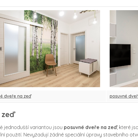
ciální dveře
ke stažení
rubně a systémy
školení montážníků
suvné dveře
ochrana oznamovatelů
loskleněné dveře
kariéra
zfalcové dveře
erzní dveře
ypické dveře a zárubně
é dveře na zeď
posuvné dveř
vání
 zeď
plňky
ě jednodušší variantou jsou
posuvné dveře na zeď
, které j
pirace z pořadu jak se staví sen
lní použití. Nevyžadují žádné speciální úpravy stavebního otvo