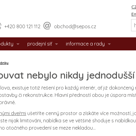
CZ
En
+420 800 121 112
obchod@sepos.cz
odukty
prodejní síť
informace a rady
eriérové dveře
prodejny
o nás
lánky
hodové dveře
sídlo firmy
události / aktuality
ouvat nebylo nikdy jednodušší
zpečnostní dveře
praktické rady
lova, existuje totiž řešení pro každý interiér, ať již dokonč
ostavby či rekonstrukce. Hlavní předností obou je úspora mí
tipožární dveře
montážní návody
správně.
 dveře
doporučené rozměry staveb. o
nými dveřmi
ušetříte cenný prostor a získáte více možností, ja
jste nijak limitováni, nabídka se ve většině shoduje s nabíd
eře s matným povrchem
certifikáty / prohlášení
ého otočného provedení se meze nekladou…