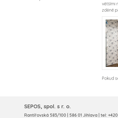
většími
zděné př
Pokud s
SEPOS, spol. s r. o.
Rantířovská 583/100 | 586 01 Jihlava | tel:
+420