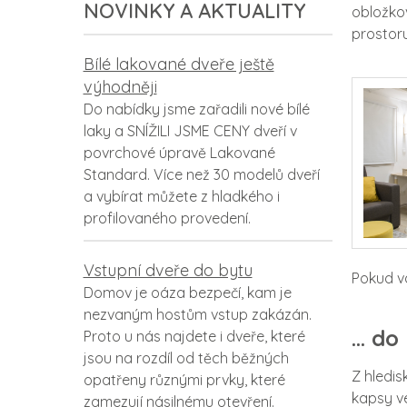
NOVINKY A AKTUALITY
obložkov
prostoru
Bílé lakované dveře ještě
výhodněji
Do nabídky jsme zařadili nové bílé
laky a SNÍŽILI JSME CENY dveří v
povrchové úpravě Lakované
Standard. Více než 30 modelů dveří
a vybírat můžete z hladkého i
profilovaného provedení.
Vstupní dveře do bytu
Pokud vá
Domov je oáza bezpečí, kam je
nezvaným hostům vstup zakázán.
… do
Proto u nás najdete i dveře, které
jsou na rozdíl od těch běžných
Z hledis
opatřeny různými prvky, které
kapsy ve
zamezují násilnému otevření.