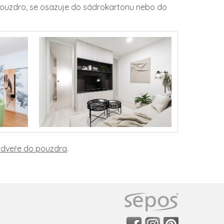
 pouzdro, se osazuje do sádrokartonu nebo do
 dveře do pouzdra
.