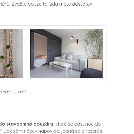
eriérů. Zvažte pouze to, zda máte dostatek
veře na zeď
.
do stavebního pouzdra
, které se odsunou do
eří. Jak sám název napovídá, jedná se o řešení s