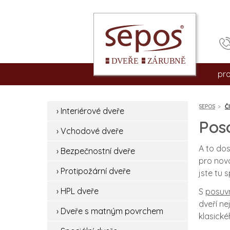
pr
int
SEPOS
Č
› Interiérové dveře
vc
Pos
› Vchodové dveře
be
A to dos
› Bezpečnostní dveře
pro nov
pro
› Protipožární dveře
jste tu 
hpl
› HPL dveře
S
posuv
dveří ne
› Dveře s matným povrchem
dv
klasick