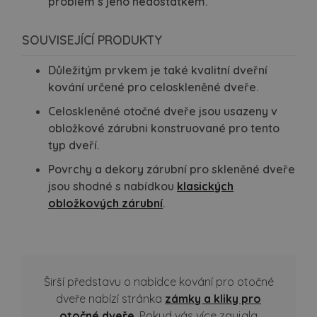
problém s jeho nedostatkem.
SOUVISEJÍCÍ PRODUKTY
Důležitým prvkem je také kvalitní dveřní
kování určené pro celoskleněné dveře.
Celoskleněné otočné dveře jsou usazeny v
obložkové zárubni konstruované pro tento
typ dveří.
Povrchy a dekory zárubní pro skleněné dveře
jsou shodné s nabídkou
klasických
obložkových zárubní
.
Širší představu o nabídce kování pro otočné
dveře nabízí stránka
zámky a kliky pro
otočné dveře
. Pokud vás více zaujala