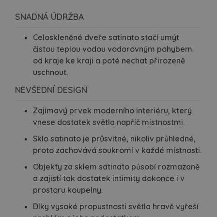
SNADNÁ ÚDRŽBA
Celoskleněné dveře satinato stačí umýt
čistou teplou vodou vodorovným pohybem
od kraje ke kraji a poté nechat přirozeně
uschnout.
NEVŠEDNÍ DESIGN
Zajímavý prvek moderního interiéru, který
vnese dostatek světla napříč místnostmi.
Sklo satinato je průsvitné, nikoliv průhledné,
proto zachovává soukromí v každé místnosti.
Objekty za sklem satinato působí rozmazaně
a zajistí tak dostatek intimity dokonce i v
prostoru koupelny.
Díky vysoké propustnosti světla hravě vyřeší