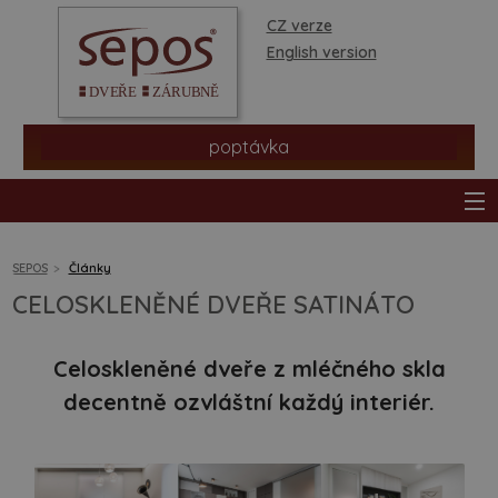
CZ verze
English version
poptávka
SEPOS
Články
CELOSKLENĚNÉ DVEŘE SATINÁTO
produkty
Celoskleněné dveře z mléčného skla
prodejní síť
decentně ozvláštní každý interiér.
informace a rady