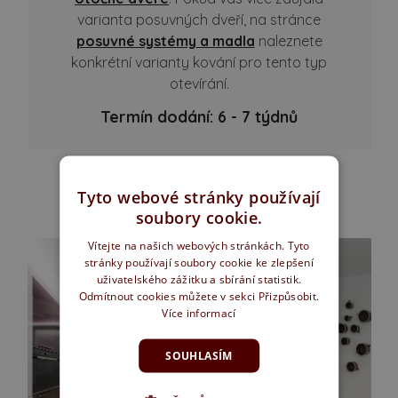
varianta posuvných dveří, na stránce
posuvné systémy a madla
naleznete
konkrétní varianty kování pro tento typ
otevírání.
Termín dodání: 6 - 7 týdnů
Tyto webové stránky používají
FOTOGALERIE REALIZACÍ
soubory cookie.
Vítejte na našich webových stránkách. Tyto
stránky používají soubory cookie ke zlepšení
uživatelského zážitku a sbírání statistik.
Odmítnout cookies můžete v sekci Přizpůsobit.
Více informací
SOUHLASÍM