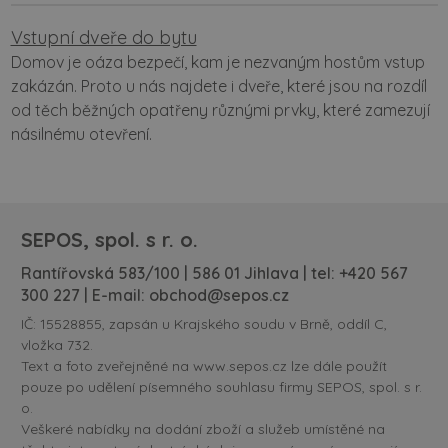
Vstupní dveře do bytu
Domov je oáza bezpečí, kam je nezvaným hostům vstup
zakázán. Proto u nás najdete i dveře, které jsou na rozdíl
od těch běžných opatřeny různými prvky, které zamezují
násilnému otevření.
SEPOS, spol. s r. o.
Rantířovská 583/100 | 586 01 Jihlava | tel:
+420 567
300 227
| E-mail:
obchod@sepos.cz
IČ: 15528855, zapsán u Krajského soudu v Brně, oddíl C,
vložka 732.
Text a foto zveřejněné na www.sepos.cz lze dále použít
pouze po udělení písemného souhlasu firmy SEPOS, spol. s r.
o.
Veškeré nabídky na dodání zboží a služeb umístěné na