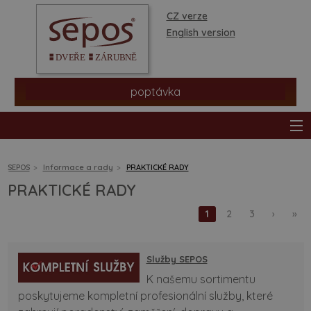
CZ verze
English version
poptávka
SEPOS
Informace a rady
PRAKTICKÉ RADY
PRAKTICKÉ RADY
produkty
1
2
3
›
»
prodejní síť
Služby SEPOS
informace a rady
K našemu sortimentu
poskytujeme kompletní profesionální služby, které