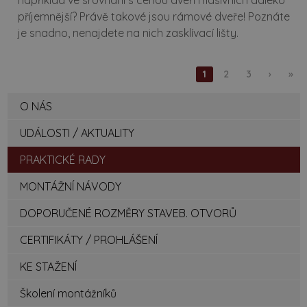
například ve srovnání s cenou dveří masivních daleko
příjemnější? Právě takové jsou rámové dveře! Poznáte
je snadno, nenajdete na nich zasklívací lišty.
1
2
3
›
»
O NÁS
UDÁLOSTI / AKTUALITY
PRAKTICKÉ RADY
MONTÁŽNÍ NÁVODY
DOPORUČENÉ ROZMĚRY STAVEB. OTVORŮ
CERTIFIKÁTY / PROHLÁŠENÍ
KE STAŽENÍ
Školení montážníků