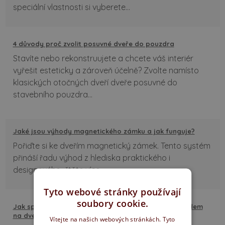
speciální vlastnosti si vyberete...
4 důvody proč zvolit posuvné dveře do pouzdra
Stavíte nebo rekonstruujete a chcete váš interiér
vyřešit esteticky a zároveň účelně? Zvolte namísto
klasických otočných dveří dveře posuvné do
stavebního pouzdra...
Jaké jsou výhody magnetického zámku a jak funguje?
Pořiďte si ke dveřím magnetický zámek. Tento systém
přináší řadu výhod z hlediska praktického i
designového, čtěte více...
Tyto webové stránky používají
soubory cookie.
Jak správně napojit podlahy mezi místnostmi s ohledem
na dveřní křídlo
Vítejte na našich webových stránkách. Tyto