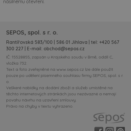
násilnému otevření.
SEPOS, spol. s r. o.
Rantířovská 583/100 | 586 01 Jihlava | tel:
+420 567
300 227
| E-mail:
obchod@sepos.cz
IČ: 15528855, zapsán u Krajského soudu v Brně, oddíl C,
vložka 732.
Text a foto zveřejněné na www.sepos.cz lze dále použít
pouze po udělení písemného souhlasu firmy SEPOS, spol. s r.
o.
Veškeré nabídky na dodání zboží a služeb umístěné na
těchto internetových stránkách jsou nezávazné a nemají
povahu návrhu na uzavření smlouvy.
Právo na chyby v textu vyhrazeno.