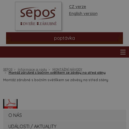
CZ verze
English version
poptávka
SEPOS
Informace a rady
MONTÁŽNÍ NÁVODY
Montáž zárubně s bočním světlíkem se závěsy na střed stěny
Montáž zárubně s bočním světlíkem se závěsy na střed stěny
produkty
prodejní síť
informace a rady
O NÁS
UDÁLOSTI / AKTUALITY