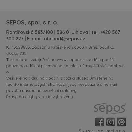
SEPOS, spol. s r. o.
Rantířovská 583/100 | 586 01 Jihlava | tel:
+420 567
300 227
| E-mail:
obchod@sepos.cz
IČ: 15528855, zapsán u Krajského soudu v Brně, oddíl C,
vložka 732.
Text a foto zveřejněné na www.sepos.cz lze dále použít
pouze po udělení písemného souhlasu firmy SEPOS, spol. s r.
o.
Veškeré nabídky na dodání zboží a služeb umístěné na
těchto internetových stránkách jsou nezávazné a nemají
povahu návrhu na uzavření smlouvy.
Právo na chyby v textu vyhrazeno.
© 2026 SEPOS, spol. s r. o.