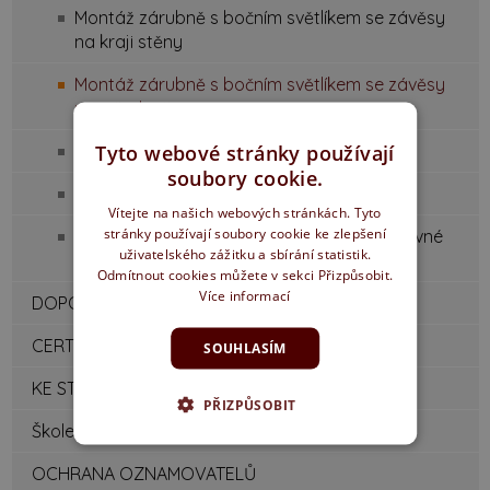
Montáž zárubně s bočním světlíkem se závěsy
na kraji stěny
Montáž zárubně s bočním světlíkem se závěsy
na střed stěny
Tyto webové stránky používají
Montáž zárubně s nadsvětlíkem
soubory cookie.
Montáž garnýže a dveří
Vítejte na našich webových stránkách. Tyto
stránky používají soubory cookie ke zlepšení
Montáž slepé zárubně / zárubně pro posuvné
uživatelského zážitku a sbírání statistik.
dveře na zeď
Odmítnout cookies můžete v sekci Přizpůsobit.
Více informací
DOPORUČENÉ ROZMĚRY STAVEB. OTVORŮ
CERTIFIKÁTY / PROHLÁŠENÍ
SOUHLASÍM
KE STAŽENÍ
PŘIZPŮSOBIT
Školení montážníků
OCHRANA OZNAMOVATELŮ