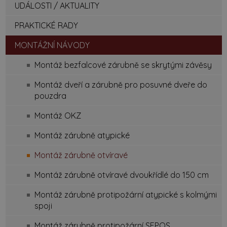
UDÁLOSTI / AKTUALITY
PRAKTICKÉ RADY
MONTÁŽNÍ NÁVODY
Montáž bezfalcové zárubně se skrytými závěsy
Montáž dveří a zárubně pro posuvné dveře do
pouzdra
Montáž OKZ
Montáž zárubně atypické
Montáž zárubně otvíravé
Montáž zárubně otvíravé dvoukřídlé do 150 cm
Montáž zárubně protipožární atypické s kolmými
spoji
Montáž zárubně protipožární SEPOS