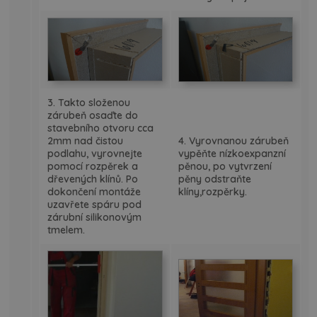
3. Takto složenou
zárubeň osaďte do
stavebního otvoru cca
2mm nad čistou
4. Vyrovnanou zárubeň
podlahu, vyrovnejte
vypěňte nízkoexpanzní
pomocí rozpěrek a
pěnou, po vytvrzení
dřevených klínů. Po
pěny odstraňte
dokončení montáže
klíny,rozpěrky.
uzavřete spáru pod
zárubní silikonovým
tmelem.