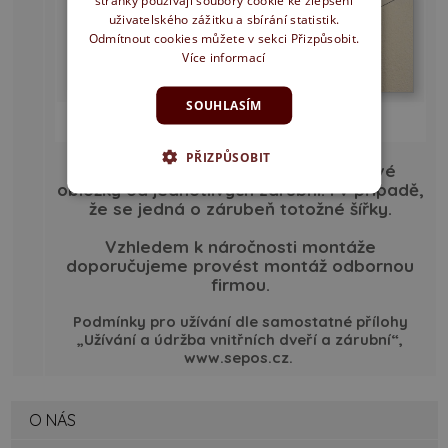
uživatelského zážitku a sbírání statistik.
Odmítnout cookies můžete v sekci Přizpůsobit.
Více informací
SOUHLASÍM
PŘIZPŮSOBIT
POZOR: Nelze kombinovat záklopové
obložky od jednotlivých zárubní. I v případě,
že se jedná o zárubeň totožné šířky.
Vzhledem k náročnosti montáže
doporučujeme provést montáž odbornou
firmou.
Podmínky pro užívání dle samostatné přílohy
„Užívání a údržba vnitřních dveří a zárubní“,
www.sepos.cz.
O NÁS