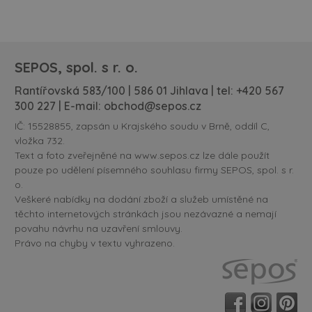
SEPOS, spol. s r. o.
Rantířovská 583/100 | 586 01 Jihlava | tel:
+420 567
300 227
| E-mail:
obchod@sepos.cz
IČ: 15528855, zapsán u Krajského soudu v Brně, oddíl C,
vložka 732.
Text a foto zveřejněné na www.sepos.cz lze dále použít
pouze po udělení písemného souhlasu firmy SEPOS, spol. s r.
o.
Veškeré nabídky na dodání zboží a služeb umístěné na
těchto internetových stránkách jsou nezávazné a nemají
povahu návrhu na uzavření smlouvy.
Právo na chyby v textu vyhrazeno.