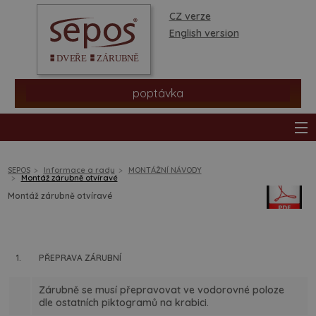
CZ verze
English version
poptávka
SEPOS
Informace a rady
MONTÁŽNÍ NÁVODY
Montáž zárubně otvíravé
Montáž zárubně otvíravé
produkty
prodejní síť
1.
PŘEPRAVA ZÁRUBNÍ
informace a rady
Zárubně se musí přepravovat ve vodorovné poloze
dle ostatních piktogramů na krabici.