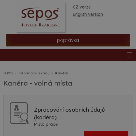
CZ verze
English version
poptávka
SEPOS
Informace a rady
Kariéra
Kariéra - volná místa
produkty
prodejní síť
Zpracování osobních údajů
(kariéra)
informace a rady
Místo práce: