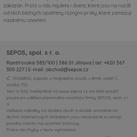
zakázán. Proto u nás najdete i dveře, které jsou na rozdíl
od těch běžných opatřeny různými prvky, které zamezují
násilnému otevření.
SEPOS, spol. s r. o.
Rantířovská 583/100 | 586 01 Jihlava | tel:
+420 567
300 227
| E-mail:
obchod@sepos.cz
IČ: 15528855, zapsán u Krajského soudu v Brně, oddíl C,
vložka 732.
Text a foto zveřejněné na www.sepos.cz lze dále použít
pouze po udělení písemného souhlasu firmy SEPOS, spol. s r.
o.
Veškeré nabídky na dodání zboží a služeb umístěné na
těchto internetových stránkách jsou nezávazné a nemají
povahu návrhu na uzavření smlouvy.
Právo na chyby v textu vyhrazeno.