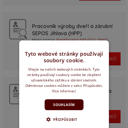
Pracovník výroby dveří a zárubní
SEPOS Jihlava (HPP)
Místo práce:
Rantířovská 583/100, 58601
Jihlava,
Tyto webové stránky používají
VÍCE INFORMACÍ
soubory cookie.
Vítejte na našich webových stránkách. Tyto
stránky používají soubory cookie ke zlepšení
uživatelského zážitku a sbírání statistik.
Odmítnout cookies můžete v sekci Přizpůsobit.
Truhlář ve výrobě SEPOS Jihlava
Více informací
Místo práce:
Rantířovská 583/100, 58601
Jihlava
SOUHLASÍM
VÍCE INFORMACÍ
PŘIZPŮSOBIT