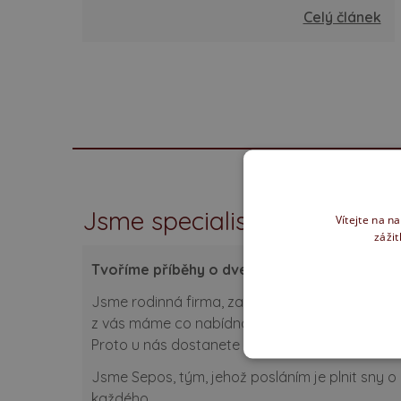
Celý článek
Jsme specialisti na dveře a
Vítejte na n
zážit
Tvoříme příběhy o dveřích. Už více než tři des
Jsme rodinná firma, zabýváme se maloobchodním
z vás máme co nabídnout. Smyslem naší práce v
Proto u nás dostanete kompletní profesionální
Jsme Sepos, tým, jehož posláním je plnit sny o 
každého.