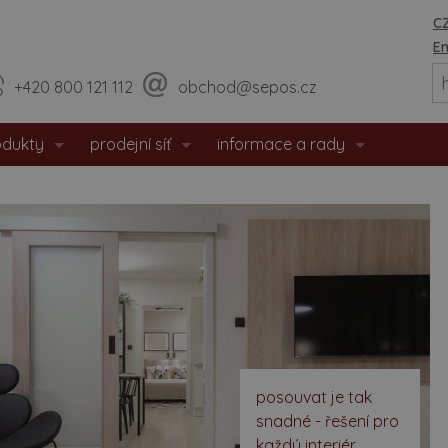
CZ
En
+420 800 121 112
obchod@sepos.cz
odukty
prodejní síť
informace a rady
eriérové dveře
prodejny
o nás
hodové dveře
sídlo firmy
události / aktuality
zpečnostní dveře
praktické rady
tipožární dveře
montážní návody
 dveře
doporučené rozměry staveb. o
posouvat je tak
eře s matným povrchem
certifikáty / prohlášení
snadné - řešení pro
každý interiér