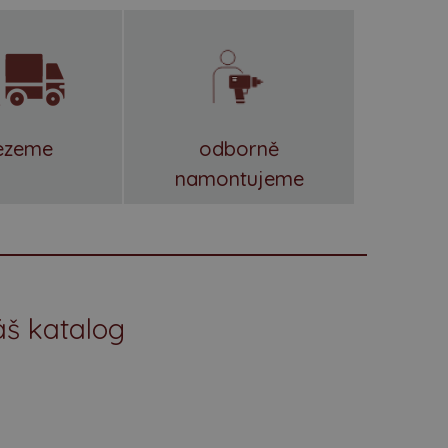
ezeme
odborně
namontujeme
áš katalog