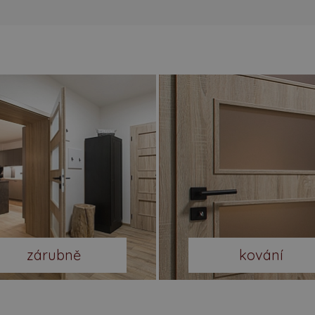
zárubně
kování