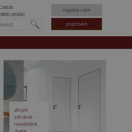
 verze
napište nám
glish version
poptávka
tvorů
skryté
zárubně -
neviditelné
dveře