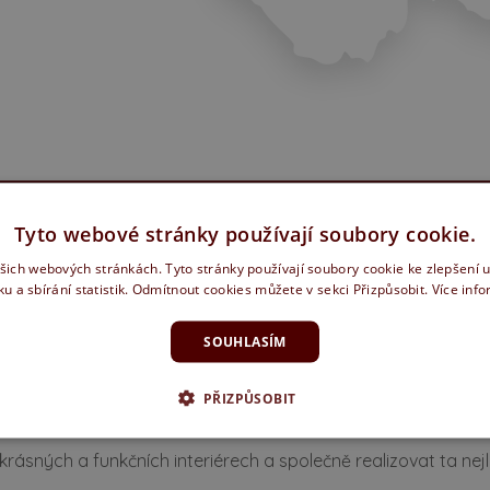
Tyto webové stránky používají soubory cookie.
 zárubně
ašich webových stránkách. Tyto stránky používají soubory cookie ke zlepšení 
ku a sbírání statistik. Odmítnout cookies můžete v sekci Přizpůsobit.
Více inf
ítky let.
SOUHLASÍM
 a velkoobchodním prodejem. Ať už jste investor, architekt
šak není jen prodat dveře nebo vyrobit zárubně, je jím spok
PŘIZPŮSOBIT
 servis od poradenství až po certifikovanou montáž.
krásných a funkčních interiérech a společně realizovat ta ne