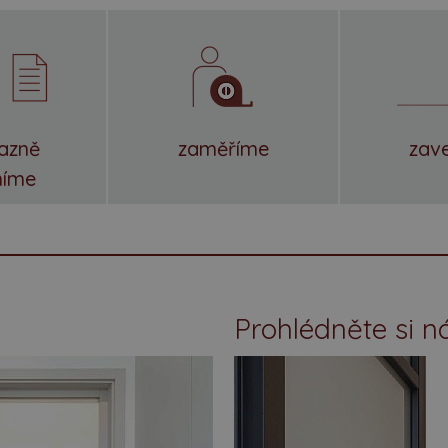
azně
zaměříme
zav
níme
Prohlédněte si n