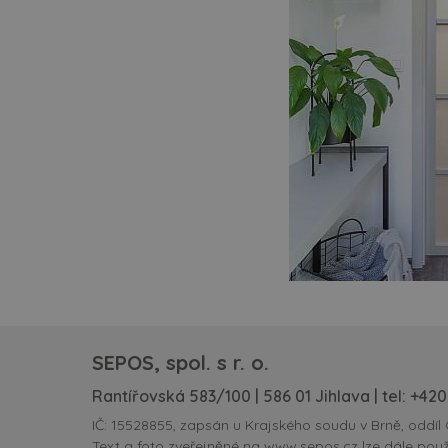
SEPOS, spol. s r. o.
Rantířovská 583/100 | 586 01 Jihlava | tel:
+420
IČ: 15528855, zapsán u Krajského soudu v Brně, oddíl 
Text a foto zveřejněné na www.sepos.cz lze dále použ