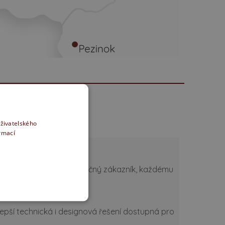
uživatelského
ormací
, stavební firma či konečný zákazník, každému
ojený zákazník.
jlepší technická i designová řešení dostupná pro