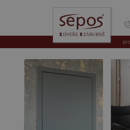
pr
int
vc
be
pro
hpl
dv