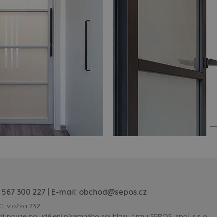
 567 300 227
| E-mail:
obchod@sepos.cz
C, vložka 732.
ít pouze po udělení písemného souhlasu firmy SEPOS, spol. s r. o.