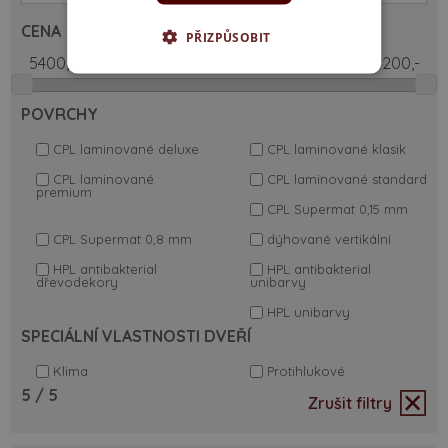
CENA
PŘIZPŮSOBIT
POVRCHY
CPL laminované deluxe
CPL laminované klasik
CPL laminované
CPL laminované standard
premium
CPL Supermat 0,15 mm
CPL Supermat 0,8 mm
dýhované vertikální
HPL antibakterial
HPL antibakterial
dřevodekory
unibarvy
HPL unibarvy
SPECIÁLNÍ VLASTNOSTI DVEŘÍ
Klima
Protihlukové
5
/ 5
Zrušit filtry