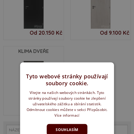
Od 20.150 Kč
Od 9.100 Kč
KLIMA DVEŘE
Tyto webové stránky používají
soubory cookie.
Vítejte na našich webových stránkách. Tyto
stránky používají soubory cookie ke zlepšení
uživatelského zážitku a sbírání statistik.
Od 6.200 Kč
Odmítnout cookies můžete v sekci Přizpůsobit.
Více informací
SOUHLASÍM