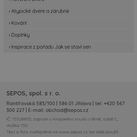
› Atypické dveře a zárubně
› Kování
› Doplňky
› Inspirace z pořadu Jak se staví sen
SEPOS, spol. s r. o.
Rantířovská 583/100 | 586 01 Jihlava | tel:
+420 567
300 227
| E-mail:
obchod@sepos.cz
IČ: 15528855, zapsán u Krajského soudu v Brně, oddíl C,
vložka 732.
Text a foto zveřejněné na www.sepos.cz lze dále použít