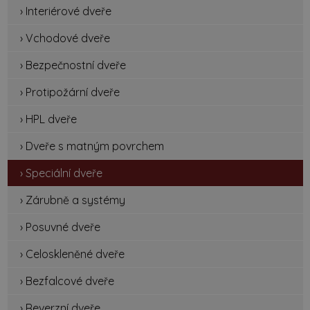
› Interiérové dveře
› Vchodové dveře
› Bezpečnostní dveře
› Protipožární dveře
› HPL dveře
› Dveře s matným povrchem
› Speciální dveře
› Zárubně a systémy
› Posuvné dveře
› Celoskleněné dveře
› Bezfalcové dveře
› Reverzní dveře