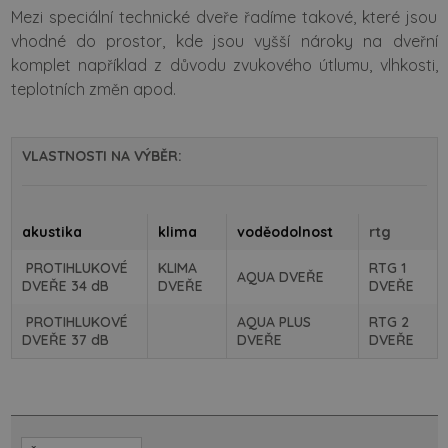
Mezi speciální technické dveře řadíme takové, které jsou
vhodné do prostor, kde jsou vyšší nároky na dveřní
komplet například z důvodu zvukového útlumu, vlhkosti,
teplotních změn apod.
VLASTNOSTI NA VÝBĚR:
akustika
klima
voděodolnost
rtg
PROTIHLUKOVÉ
KLIMA
RTG 1
AQUA DVEŘE
DVEŘE 34 dB
DVEŘE
DVEŘE
PROTIHLUKOVÉ
AQUA PLUS
RTG 2
DVEŘE 37 dB
DVEŘE
DVEŘE