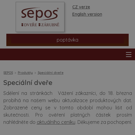
CZ verze
English version
poptávka
SEPOS
Produkty
Speciální dveře
Speciální dveře
produkty
Sdělení na stránkách Vážení zákazníci, do 18. března
probíhá na našem webu aktualizace produktových dat.
prodejní síť
Zobrazené ceny se v tomto období mohou lišit od
skutečnosti. Pro ověření platných částek prosím
informace a rady
nahlédněte do
aktuálního ceníku
. Děkujeme za pochopení.