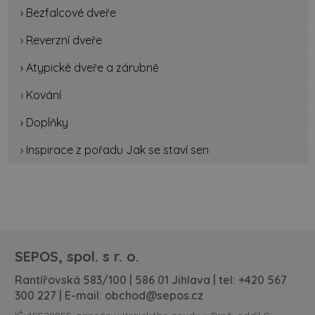
› Bezfalcové dveře
› Reverzní dveře
› Atypické dveře a zárubně
› Kování
› Doplňky
› Inspirace z pořadu Jak se staví sen
SEPOS, spol. s r. o.
Rantířovská 583/100 | 586 01 Jihlava | tel:
+420 567
300 227
| E-mail:
obchod@sepos.cz