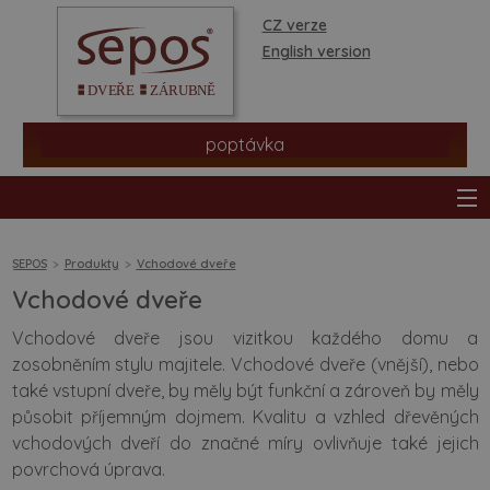
CZ verze
English version
poptávka
SEPOS
Produkty
Vchodové dveře
Vchodové dveře
produkty
Vchodové dveře jsou vizitkou každého domu a
zosobněním stylu majitele. Vchodové dveře (vnější), nebo
prodejní síť
také vstupní dveře, by měly být funkční a zároveň by měly
působit příjemným dojmem. Kvalitu a vzhled dřevěných
informace a rady
vchodových dveří do značné míry ovlivňuje také jejich
povrchová úprava.