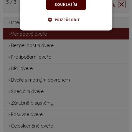
3
/ 3
Zrušit filtry
SOUHLASÍM
PŘIZPŮSOBIT
› Interiérové dveře
› Vchodové dveře
› Bezpečnostní dveře
› Protipožární dveře
› HPL dveře
› Dveře s matným povrchem
› Speciální dveře
› Zárubně a systémy
› Posuvné dveře
› Celoskleněné dveře