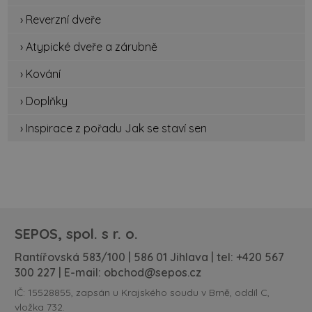
› Reverzní dveře
› Atypické dveře a zárubně
› Kování
› Doplňky
› Inspirace z pořadu Jak se staví sen
SEPOS, spol. s r. o.
Rantířovská 583/100 | 586 01 Jihlava | tel:
+420 567
300 227
| E-mail:
obchod@sepos.cz
IČ: 15528855, zapsán u Krajského soudu v Brně, oddíl C,
vložka 732.