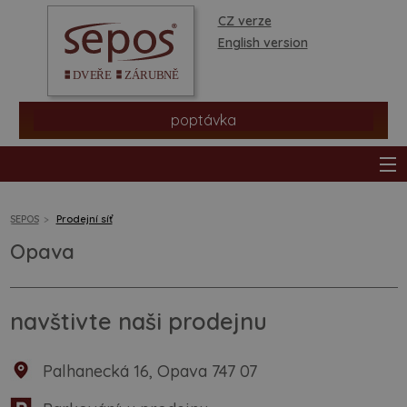
CZ verze
English version
poptávka
SEPOS
Prodejní síť
Opava
produkty
prodejní síť
navštivte naši prodejnu
informace a rady
Palhanecká 16, Opava 747 07