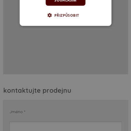
SOUHLASÍM
PŘIZPŮSOBIT
kontaktujte prodejnu
Jméno *