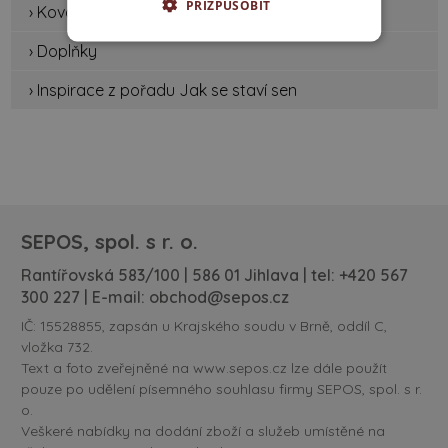
PŘIZPŮSOBIT
› Kování
› Doplňky
› Inspirace z pořadu Jak se staví sen
SEPOS, spol. s r. o.
Rantířovská 583/100 | 586 01 Jihlava | tel:
+420 567
300 227
| E-mail:
obchod@sepos.cz
IČ: 15528855, zapsán u Krajského soudu v Brně, oddíl C,
vložka 732.
Text a foto zveřejněné na www.sepos.cz lze dále použít
pouze po udělení písemného souhlasu firmy SEPOS, spol. s r.
o.
Veškeré nabídky na dodání zboží a služeb umístěné na