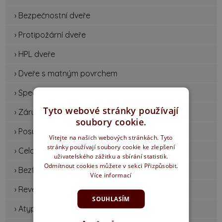
› Bezpečnostní dveře
› Protipožární dveře
› HPL dveře
› Dveře s matným povrchem
› Speciální dveře
Tyto webové stránky používají
› Zárubně a systémy
soubory cookie.
› Posuvné dveře
Vítejte na našich webových stránkách. Tyto
stránky používají soubory cookie ke zlepšení
› Celoskleněné dveře
uživatelského zážitku a sbírání statistik.
Odmítnout cookies můžete v sekci Přizpůsobit.
› Bezfalcové dveře
Více informací
› Reverzní dveře
SOUHLASÍM
› Atypické dveře a zárubně