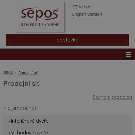
CZ verze
English version
poptávka
SEPOS
Prodejní síť
Prodejní síť
produkty
Seznam prodejen
prodejní síť
Nic jsme nenašli.
informace a rady
› Interiérové dveře
› Vchodové dveře