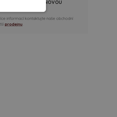
ÁM ZPRACUJEME CENOVOU
více informací kontaktujte naše obchodní
žší
prodejnu
.