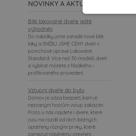
NOVINKY A AKTUALITY
Bílé lakované dveře ještě
výhodněji
Do nabídky jsme zařadili nové bílé
laky a SNÍŽILI JSME CENY dveří v
povrchové úpravě Lakované
Standard. Více než 30 modelů dveří
a vybírat můžete z hladkého i
profilovaného provedení.
Vstupní dveře do bytu
Domov je oáza bezpečí, kam je
nezvaným hostům vstup zakázán.
Proto u nás najdete i dveře, které
jsou na rozdíl od těch běžných
opatřeny různými prvky, které
zamezují násilnému otevření.