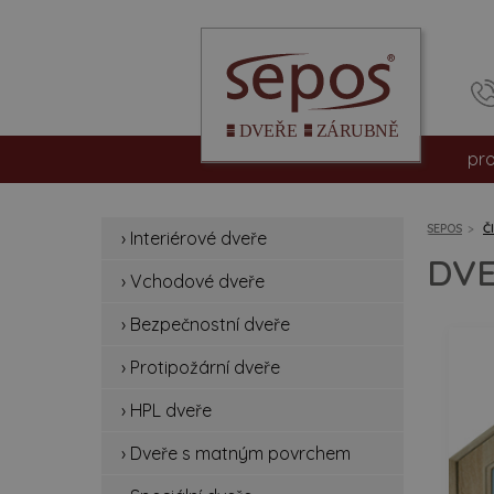
pr
int
SEPOS
Č
› Interiérové dveře
vc
DVE
› Vchodové dveře
be
› Bezpečnostní dveře
pro
› Protipožární dveře
hpl
› HPL dveře
› Dveře s matným povrchem
dv