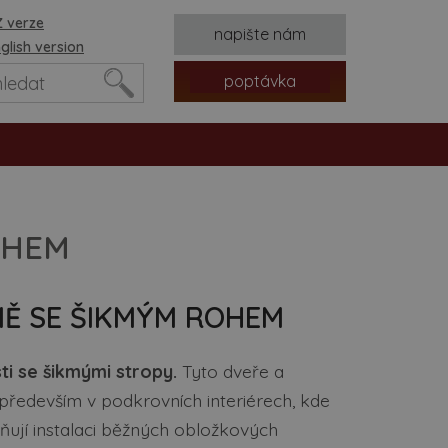
 verze
napište nám
glish version
poptávka
OHEM
Ě SE ŠIKMÝM ROHEM
tvorů
ti se šikmými stropy.
Tyto dveře a
 především v podkrovních interiérech, kde
ují instalaci běžných obložkových