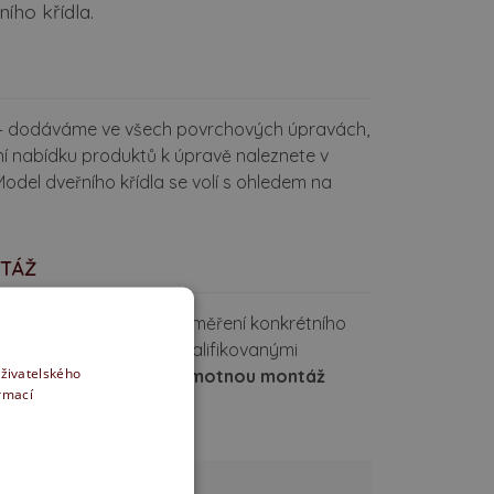
ího křídla.
ý – dodáváme ve všech povrchových úpravách,
ní nabídku produktů k úpravě naleznete v
 Model dveřního křídla se volí s ohledem na
NTÁŽ
izovaná přesně podle zaměření konkrétního
 konzultaci s našimi kvalifikovanými
uživatelského
lní technické řešení.
Samotnou montáž
ormací
 profesionálům.