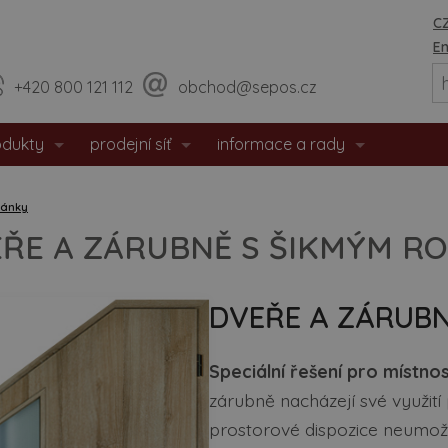
CZ
En
+420 800 121 112
obchod@sepos.cz
odukty
prodejní síť
informace a rady
eriérové dveře
prodejny
o nás
lánky
hodové dveře
sídlo firmy
události / aktuality
ŘE A ZÁRUBNĚ S ŠIKMÝM R
zpečnostní dveře
praktické rady
DVEŘE A ZÁRUBN
tipožární dveře
montážní návody
 dveře
doporučené rozměry staveb. o
Speciální řešení pro místnos
zárubně nacházejí své využití
eře s matným povrchem
certifikáty / prohlášení
prostorové dispozice neumožň