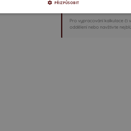
NA TENTO PRODUKT V
PŘIZPŮSOBIT
NABÍDKU
Pro vypracování kalkulace či 
oddělení nebo navštivte nejbli