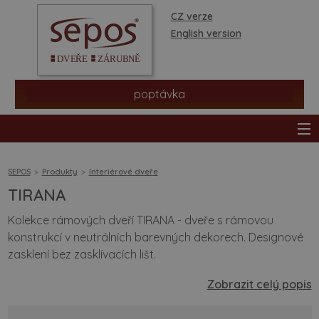
CZ verze
English version
poptávka
SEPOS
Produkty
Interiérové dveře
TIRANA
produkty
Kolekce rámových dveří TIRANA - dveře s rámovou
konstrukcí v neutrálních barevných dekorech. Designové
prodejní síť
zasklení bez zasklívacích lišt.
informace a rady
Zobrazit celý popis