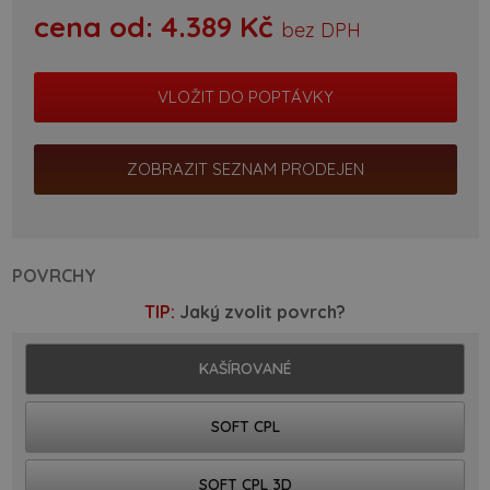
cena od:
4.389
Kč
bez DPH
ZOBRAZIT SEZNAM PRODEJEN
POVRCHY
TIP:
Jaký zvolit povrch?
KAŠÍROVANÉ
SOFT CPL
SOFT CPL 3D