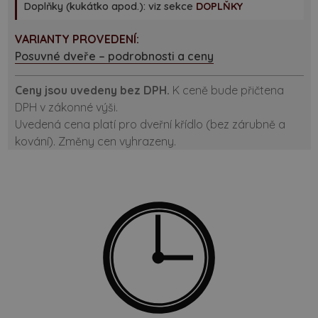
Doplňky (kukátko apod.): viz sekce
DOPLŇKY
VARIANTY PROVEDENÍ:
Posuvné dveře – podrobnosti a ceny
Ceny jsou uvedeny bez DPH.
K ceně bude přičtena
DPH v zákonné výši.
Uvedená cena platí pro dveřní křídlo (bez zárubně a
kování). Změny cen vyhrazeny.