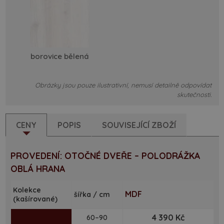
borovice bělená
Obrázky jsou pouze ilustrativní, nemusí detailně odpovídat
skutečnosti.
CENY
POPIS
SOUVISEJÍCÍ ZBOŽÍ
PROVEDENÍ: OTOČNÉ DVEŘE – POLODRÁŽKA
OBLÁ HRANA
Kolekce
MDF
šířka / cm
(kašírované)
4 390 Kč
60–90