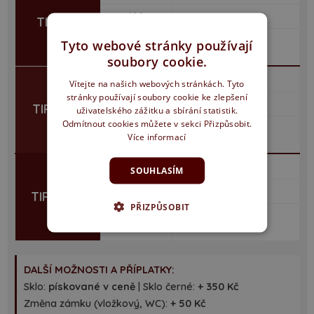
100
–
TIRANA
125, 145, 165,
Tyto webové stránky používají
9 430 Kč
185
soubory cookie.
4 390 Kč
60–90
Vítejte na našich webových stránkách. Tyto
stránky používají soubory cookie ke zlepšení
100
–
TIRANA 1
uživatelského zážitku a sbírání statistik.
Odmítnout cookies můžete v sekci Přizpůsobit.
125, 145, 165,
9 430 Kč
Více informací
185
4 390 Kč
60–90
SOUHLASÍM
100
–
TIRANA 2
PŘIZPŮSOBIT
125, 145, 165,
9 430 Kč
185
DALŠÍ MOŽNOSTI A PŘÍPLATKY:
Sklo:
pískované v ceně
| Sklo černé:
+ 350 Kč
Změna zámku (vložkový, WC):
+ 50 Kč