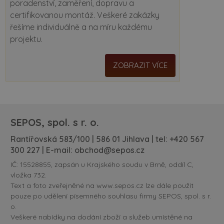
poradenství, zaměření, dopravu a
certifikovanou montáž. Veškeré zakázky
řešíme individuálně a na míru každému
projektu.
ZOBRAZIT VÍCE
SEPOS, spol. s r. o.
Rantířovská 583/100 | 586 01 Jihlava | tel:
+420 567
300 227
| E-mail:
obchod@sepos.cz
IČ: 15528855, zapsán u Krajského soudu v Brně, oddíl C,
vložka 732.
Text a foto zveřejněné na www.sepos.cz lze dále použít
pouze po udělení písemného souhlasu firmy SEPOS, spol. s r.
o.
Veškeré nabídky na dodání zboží a služeb umístěné na