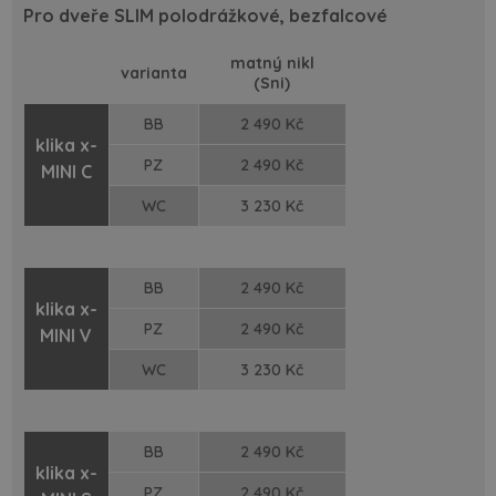
Pro dveře SLIM polodrážkové, bezfalcové
matný nikl
varianta
(Sni)
BB
2 490 Kč
klika x-
PZ
2 490 Kč
MINI C
WC
3 230 Kč
BB
2 490 Kč
klika x-
PZ
2 490 Kč
MINI V
WC
3 230 Kč
BB
2 490 Kč
klika x-
PZ
2 490 Kč