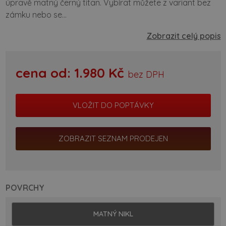
úpravě matný černý titan. Vybírat můžete z variant bez
zámku nebo se...
Zobrazit celý popis
cena od:
1.980
Kč
bez DPH
ZOBRAZIT SEZNAM PRODEJEN
POVRCHY
MATNÝ NIKL