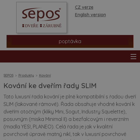
CZ verze
English version
poptávka
SEPOS
Produkty
Kování
Kování ke dveřím řady SLIM
produkty
Tato luxusní řada kování je plně kompatibilní s řadou dveří
SLIM (lakované rámové). Řada obsahuje vhodné kování k
prodejní síť
dveřím otočným (kliky Mini, Sogut, Industry Squelette),
posuvným (miska Minimal II) a bezfalcovým i reverzním
informace a rady
(madla YES!, PLANEO). Celá řada je jak v kvalitní
povrchové úpravě matný nikl, tak v luxusní povrchové