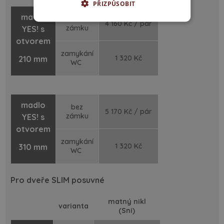
PŘIZPŮSOBIT
madlo
bez
4 160 Kč / pár
zámku
YES! s
otvorem
zamykání
1 320 Kč
210 mm
WC
madlo
bez
5 170 Kč / pár
zámku
YES! s
otvorem
zamykání
1 320 Kč
310 mm
WC
Pro dveře SLIM posuvné
matný nikl
varianta
(Sni)