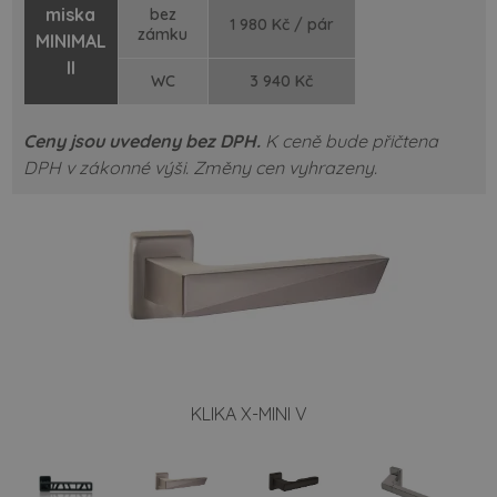
miska
bez
1 980 Kč / pár
zámku
MINIMAL
II
WC
3 940 Kč
Ceny jsou uvedeny bez DPH.
K ceně bude přičtena
DPH v zákonné výši.
Změny cen vyhrazeny.
KLIKA X-MINI V