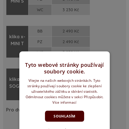
MINI S
WC
3 230 Kč
BB
2 490 Kč
klika x-
PZ
2 490 Kč
MINI T
WC
3 230 Kč
Tyto webové stránky používají
soubory cookie.
BB
2 490 Kč
klika x-
Vítejte na našich webových stránkách. Tyto
PZ
2 490 Kč
SOGUT
stránky používají soubory cookie ke zlepšení
uživatelského zážitku a sbírání statistik.
WC
3 230 Kč
Odmítnout cookies můžete v sekci Přizpůsobit.
Více informací
Pro dveře SLIM bezfalcové, reverzní
SOUHLASÍM
matný nikl
varianta
(Sni)