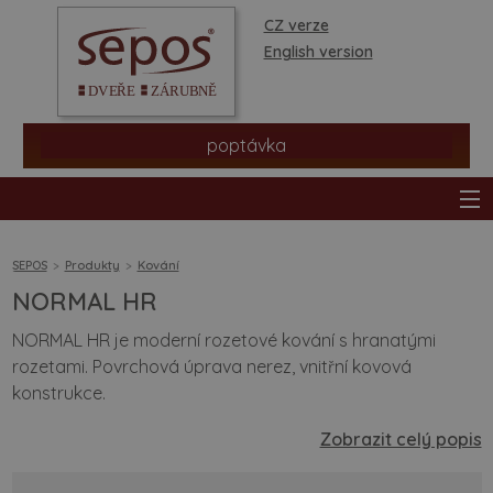
CZ verze
English version
poptávka
SEPOS
Produkty
Kování
NORMAL HR
produkty
NORMAL HR je moderní rozetové kování s hranatými
rozetami. Povrchová úprava nerez, vnitřní kovová
prodejní síť
konstrukce.
informace a rady
Zobrazit celý popis