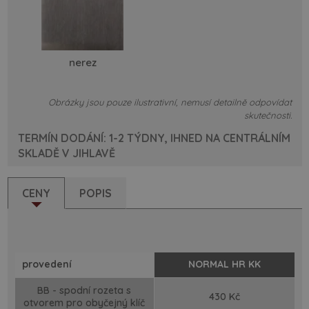
nerez
Obrázky jsou pouze ilustrativní, nemusí detailně odpovídat
skutečnosti.
TERMÍN DODÁNÍ: 1-2 TÝDNY, IHNED NA CENTRÁLNÍM
SKLADĚ V JIHLAVĚ
CENY
POPIS
provedení
NORMAL HR KK
BB - spodní rozeta s
430 Kč
otvorem pro obyčejný klíč