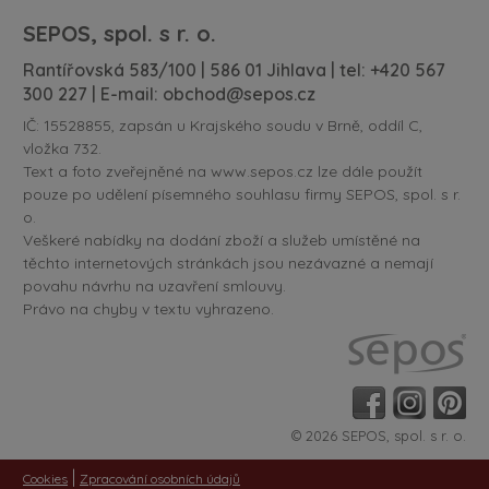
SEPOS, spol. s r. o.
Rantířovská 583/100 | 586 01 Jihlava | tel:
+420 567
300 227
| E-mail:
obchod@sepos.cz
IČ: 15528855, zapsán u Krajského soudu v Brně, oddíl C,
vložka 732.
Text a foto zveřejněné na www.sepos.cz lze dále použít
pouze po udělení písemného souhlasu firmy SEPOS, spol. s r.
o.
Veškeré nabídky na dodání zboží a služeb umístěné na
těchto internetových stránkách jsou nezávazné a nemají
povahu návrhu na uzavření smlouvy.
Právo na chyby v textu vyhrazeno.
© 2026 SEPOS, spol. s r. o.
|
Cookies
Zpracování osobních údajů