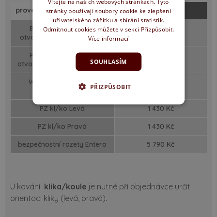
Vítejte na našich webových stránkách. Tyto
provedení
TRIGI HR KK
stránky používají soubory cookie ke zlepšení
uživatelského zážitku a sbírání statistik.
BB - spodní rozeta s
Odmítnout cookies můžete v sekci Přizpůsobit.
640 Kč
otvorem pro obyčejný klíč
Více informací
PZ - spodní rozeta s
640 Kč
SOUHLASÍM
otvorem pro cylindrický klíč
WC - spodní rozeta s
1 110 Kč
PŘIZPŮSOBIT
pojistkou
PZ kl/ko Levá
1 430 Kč
PZ kl/ko Pravá
1 430 Kč
bezpečnostní rozety Entero
5 790 Kč
U kování
klika/koule
je nutné při objednávce určit
orientaci kliky (levá, pravá).