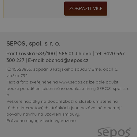
ZOBRAZIT VÍCE
SEPOS, spol. s r. o.
Rantířovská 583/100 | 586 01 Jihlava | tel:
+420 567
300 227
| E-mail:
obchod@sepos.cz
IČ: 15528855, zapsán u Krajského soudu v Brně, oddíl C,
vložka 732.
Text a foto zveřejněné na www.sepos.cz lze dále použít
pouze po udělení písemného souhlasu firmy SEPOS, spol. s r.
o.
Veškeré nabídky na dodání zboží a služeb umístěné na
těchto internetových stránkách jsou nezávazné a nemají
povahu návrhu na uzavření smlouvy.
Právo na chyby v textu vyhrazeno.