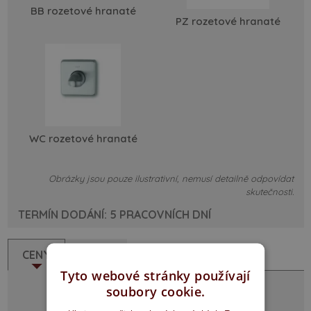
BB rozetové hranaté
PZ rozetové hranaté
WC rozetové hranaté
Obrázky jsou pouze ilustrativní, nemusí detailně odpovídat
skutečnosti.
TERMÍN DODÁNÍ: 5 PRACOVNÍCH DNÍ
CENY
POPIS
Tyto webové stránky používají
soubory cookie.