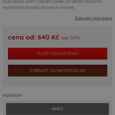
popraskání dveří v oblasti zámku při silném dotažení
montážních šroubů. Kování je vhodné...
Zobrazit celý popis
cena od:
640
Kč
bez DPH
ZOBRAZIT SEZNAM PRODEJEN
POVRCHY
NEREZ