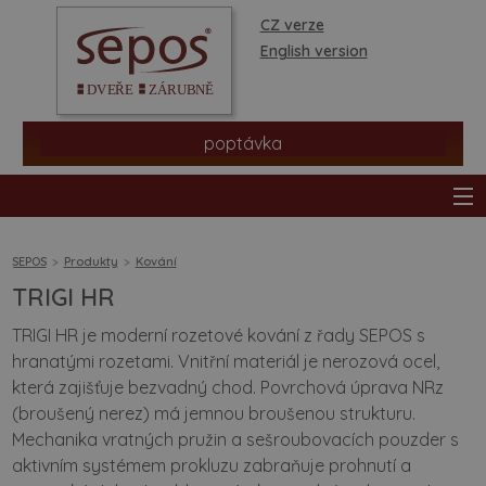
CZ verze
English version
poptávka
SEPOS
Produkty
Kování
TRIGI HR
produkty
TRIGI HR je moderní rozetové kování z řady SEPOS s
hranatými rozetami. Vnitřní materiál je nerozová ocel,
prodejní síť
která zajišťuje bezvadný chod. Povrchová úprava NRz
(broušený nerez) má jemnou broušenou strukturu.
informace a rady
Mechanika vratných pružin a sešroubovacích pouzder s
aktivním systémem prokluzu zabraňuje prohnutí a