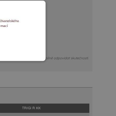
uživatelského
ormací
ouze ilustrativní, nemusí detailně odpovídat skutečnosti.
TRIGI R KK