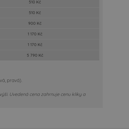
510 Kč
510 Kč
900 Kč
1 170 Kč
1 170 Kč
5 790 Kč
evá, pravá).
výši.
Uvedená cena zahrnuje cenu kliky a