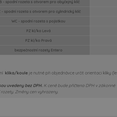
B - spodní rozeta s otvorem pro obyčejný klíč
 - spodní rozeta s otvorem pro cylindrický klíč
WC - spodní rozeta s pojistkou
PZ kl/ko Levá
PZ kl/ko Pravá
bezpečnostní rozety Entero
ání
klika/koule
je nutné při objednávce určit orientaci kliky (l
sou uvedeny bez DPH.
K ceně bude přičtena DPH v zákonné 
 rozety.
Změny cen vyhrazeny.