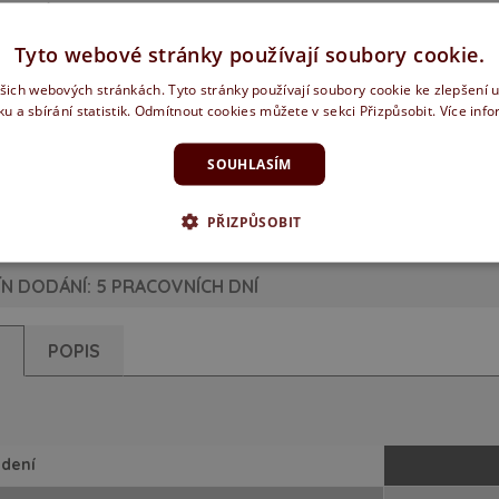
EDENÍ
Tyto webové stránky používají soubory cookie.
ašich webových stránkách. Tyto stránky používají soubory cookie ke zlepšení 
ku a sbírání statistik. Odmítnout cookies můžete v sekci Přizpůsobit.
Více inf
SOUHLASÍM
rozetové
PZ rozetové
WC rozetové
ulaté
kulaté
kulaté
PŘIZPŮSOBIT
Obrázky jsou p
N DODÁNÍ: 5 PRACOVNÍCH DNÍ
Y
POPIS
dení