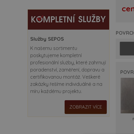
spe
ce
zá
po
POVRC
Služby SEPOS
ce
K našemu sortimentu
poskytujeme kompletní
be
profesionální služby, které zahrnují
poradenství, zaměření, dopravu a
rev
POVR
certifikovanou montáž. Veškeré
at
zakázky řešíme individuálně a na
míru každému projektu.
ko
ZOBRAZIT VÍCE
do
ins