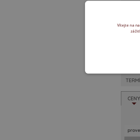
PROV
Vítejte na n
zážit
BB 
k
TERMÍ
CEN
prove