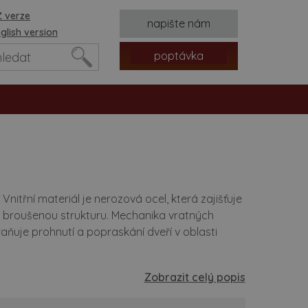
 verze
napište nám
glish version
poptávka
nitřní materiál je nerozová ocel, která zajišťuje
broušenou strukturu. Mechanika vratných
ňuje prohnutí a popraskání dveří v oblasti
tvorů
Zobrazit celý popis