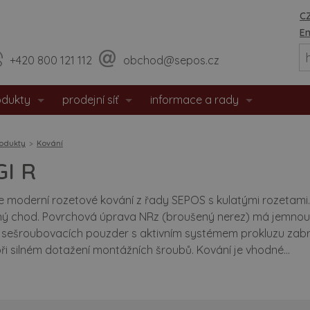
CZ
En
+420 800 121 112
obchod@sepos.cz
odukty
prodejní síť
informace a rady
eriérové dveře
prodejny
o nás
odukty
Kování
hodové dveře
sídlo firmy
události / aktuality
GI R
zpečnostní dveře
praktické rady
je moderní rozetové kování z řady SEPOS s kulatými rozetami. V
ý chod. Povrchová úprava NRz (broušený nerez) má jemnou 
tipožární dveře
montážní návody
a sešroubovacích pouzder s aktivním systémem prokluzu zabra
i silném dotažení montážních šroubů. Kování je vhodné...
 dveře
doporučené rozměry staveb. o
eře s matným povrchem
certifikáty / prohlášení