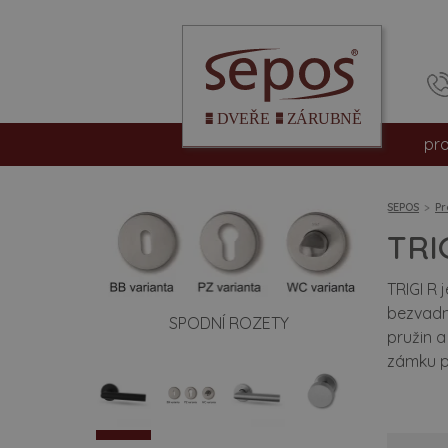
pr
int
SEPOS
Pr
vc
TRI
be
TRIGI R 
bezvadn
SPODNÍ ROZETY
pro
pružin 
zámku př
hpl
dv