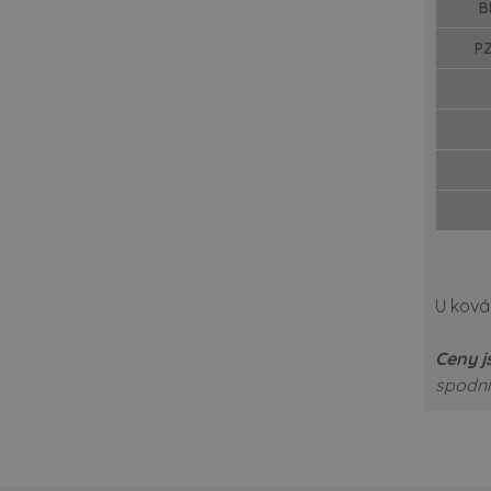
B
PZ
U kov
Ceny j
spodní