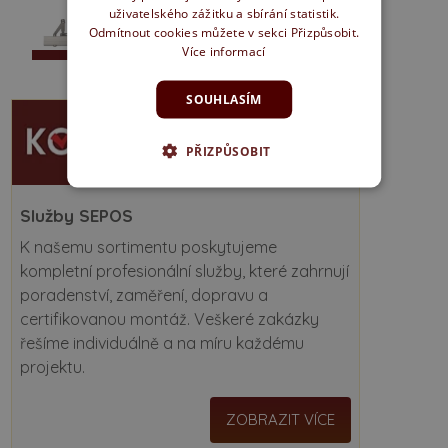
uživatelského zážitku a sbírání statistik.
Odmítnout cookies můžete v sekci Přizpůsobit.
Více informací
SOUHLASÍM
PŘIZPŮSOBIT
Služby SEPOS
K našemu sortimentu poskytujeme
kompletní profesionální služby, které zahrnují
poradenství, zaměření, dopravu a
certifikovanou montáž. Veškeré zakázky
řešíme individuálně a na míru každému
projektu.
ZOBRAZIT VÍCE