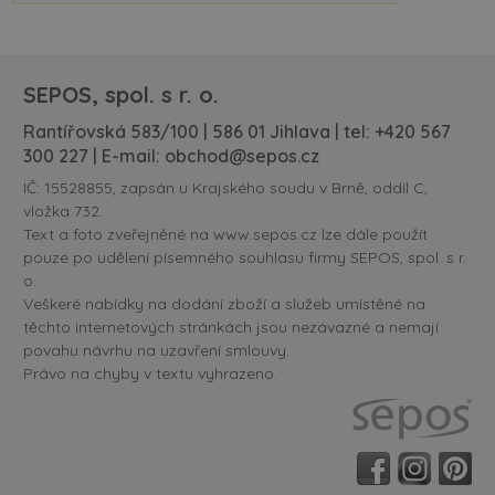
SEPOS, spol. s r. o.
Rantířovská 583/100 | 586 01 Jihlava | tel:
+420 567
300 227
| E-mail:
obchod@sepos.cz
IČ: 15528855, zapsán u Krajského soudu v Brně, oddíl C,
vložka 732.
Text a foto zveřejněné na www.sepos.cz lze dále použít
pouze po udělení písemného souhlasu firmy SEPOS, spol. s r.
o.
Veškeré nabídky na dodání zboží a služeb umístěné na
těchto internetových stránkách jsou nezávazné a nemají
povahu návrhu na uzavření smlouvy.
Právo na chyby v textu vyhrazeno.