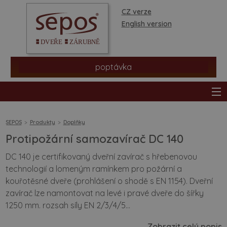
CZ verze
English version
poptávka
SEPOS
Produkty
Doplňky
Protipožární samozavírač DC 140
produkty
DC 140 je certifikovaný dveřní zavírač s hřebenovou
technologií a lomeným ramínkem pro požární a
prodejní síť
kouřotěsné dveře (prohlášení o shodě s EN 1154). Dveřní
zavírač lze namontovat na levé i pravé dveře do šířky
informace a rady
1250 mm. rozsah síly EN 2/3/4/5...
Zobrazit celý popis