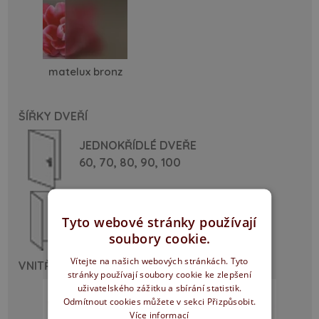
matelux bronz
ŠÍŘKY DVEŘÍ
JEDNOKŘÍDLÉ DVEŘE
60,
70,
80,
90,
100
DVOUKŘÍDLÉ DVEŘE
Tyto webové stránky používají
125,
145,
160,
165,
180,
185
soubory cookie.
Vítejte na našich webových stránkách. Tyto
VNITŘNÍ VÝPLŇ
stránky používají soubory cookie ke zlepšení
uživatelského zážitku a sbírání statistik.
Odmítnout cookies můžete v sekci Přizpůsobit.
Více informací