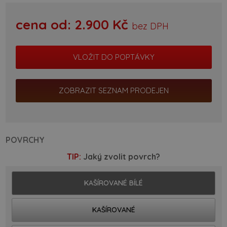
cena od:
2.900
Kč
bez DPH
ZOBRAZIT SEZNAM PRODEJEN
POVRCHY
TIP:
Jaký zvolit povrch?
KAŠÍROVANÉ BÍLÉ
KAŠÍROVANÉ