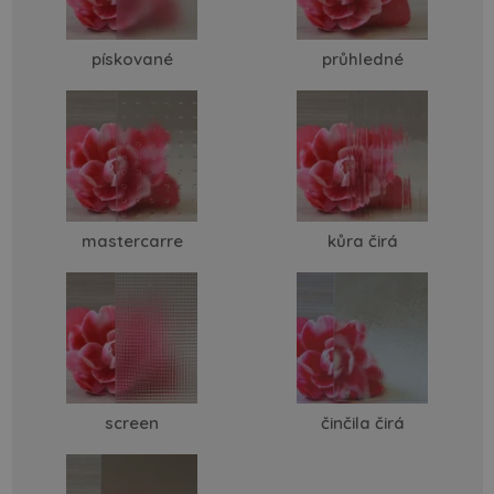
pískované
průhledné
mastercarre
kůra čirá
screen
činčila čirá