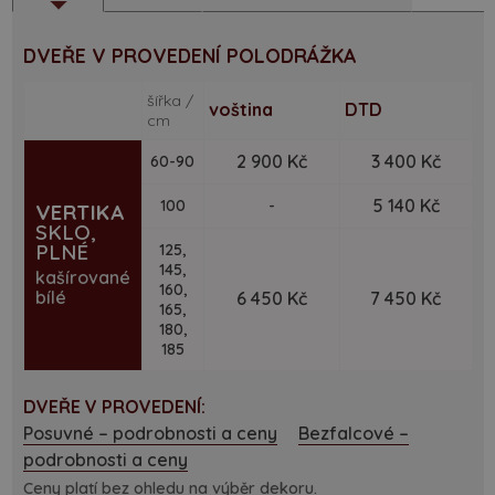
DVEŘE V PROVEDENÍ POLODRÁŽKA
šířka /
voština
DTD
cm
2 900 Kč
3 400 Kč
60-90
5 140 Kč
100
-
VERTIKA
SKLO,
PLNÉ
125,
145,
kašírované
160,
bílé
6 450 Kč
7 450 Kč
165,
180,
185
DVEŘE V PROVEDENÍ:
Posuvné – podrobnosti a ceny
Bezfalcové –
podrobnosti a ceny
Ceny platí bez ohledu na výběr dekoru.