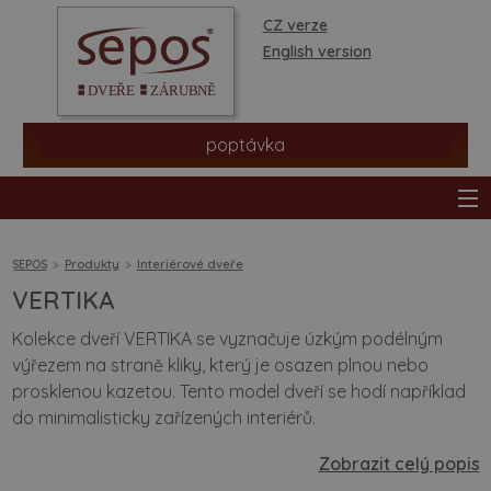
CZ verze
English version
poptávka
SEPOS
Produkty
Interiérové dveře
VERTIKA
produkty
Kolekce dveří VERTIKA se vyznačuje úzkým podélným
výřezem na straně kliky, který je osazen plnou nebo
prodejní síť
prosklenou kazetou. Tento model dveří se hodí například
do minimalisticky zařízených interiérů.
informace a rady
Zobrazit celý popis