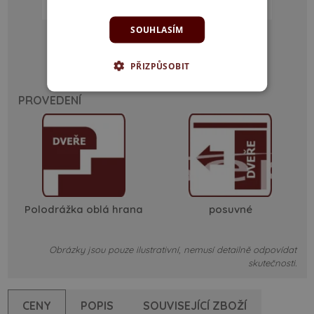
SOUHLASÍM
Voština
DTD
PŘIZPŮSOBIT
PROVEDENÍ
Polodrážka oblá hrana
posuvné
Obrázky jsou pouze ilustrativní, nemusí detailně odpovídat
skutečnosti.
CENY
POPIS
SOUVISEJÍCÍ ZBOŽÍ