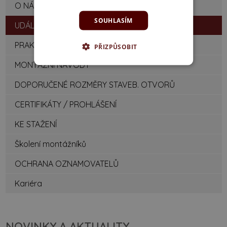
O NÁS
SOUHLASÍM
UDÁLOSTI / AKTUALITY
PRAKTICKÉ RADY
PŘIZPŮSOBIT
MONTÁŽNÍ NÁVODY
DOPORUČENÉ ROZMĚRY STAVEB. OTVORŮ
CERTIFIKÁTY / PROHLÁŠENÍ
KE STAŽENÍ
Školení montážníků
OCHRANA OZNAMOVATELŮ
Kariéra
NOVINKY A AKTUALITY