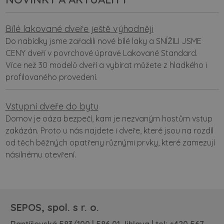
Bílé lakované dveře ještě výhodněji
Do nabídky jsme zařadili nové bílé laky a SNÍŽILI JSME
CENY dveří v povrchové úpravě Lakované Standard.
Více než 30 modelů dveří a vybírat můžete z hladkého i
profilovaného provedení.
Vstupní dveře do bytu
Domov je oáza bezpečí, kam je nezvaným hostům vstup
zakázán. Proto u nás najdete i dveře, které jsou na rozdíl
od těch běžných opatřeny různými prvky, které zamezují
násilnému otevření.
SEPOS, spol. s r. o.
Rantířovská 583/100 | 586 01 Jihlava | tel:
+420 567