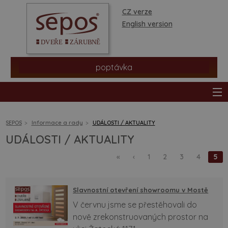
CZ verze
English version
poptávka
SEPOS
Informace a rady
UDÁLOSTI / AKTUALITY
UDÁLOSTI / AKTUALITY
produkty
«
‹
1
2
3
4
5
prodejní síť
Slavnostní otevření showroomu v Mostě
informace a rady
V červnu jsme se přestěhovali do
nově zrekonstruovaných prostor na