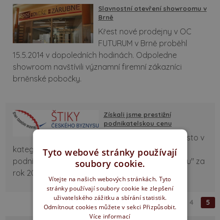
Slavnostní otevření showroomu v
Brně
Křest nové prodejny v OC
FUTURUM v Brně proběhl
15.5.2014 v dopoledních hodinách. Odpoledne
showroom navštívili významní firemní zákazníci
brněnské pobočky.
Získali jsme prestižní
podnikatelskou cenu
SEPOS obsadil první místo v
kategorii krajských výsledků prestižního
Tyto webové stránky používají
podnikatelského žebříčku "Štiky českého byznysu" za
soubory cookie.
rok 2013.
Vítejte na našich webových stránkách. Tyto
stránky používají soubory cookie ke zlepšení
uživatelského zážitku a sbírání statistik.
«
‹
1
2
3
4
5
Odmítnout cookies můžete v sekci Přizpůsobit.
Více informací