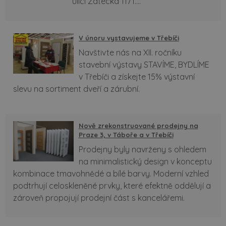
ulici Žatecká 1171....
V únoru vystavujeme v Třebíči
Navštivte nás na XII. ročníku
stavební výstavy STAVÍME, BYDLÍME
v Třebíči a získejte 15% výstavní
slevu na sortiment dveří a zárubní.
Nově zrekonstruované prodejny na
Praze 3, v Táboře a v Třebíči
Prodejny byly navrženy s ohledem
na minimalistický design v konceptu
kombinace tmavohnědé a bílé barvy. Moderní vzhled
podtrhují celoskleněné prvky, které efektně oddělují a
zároveň propojují prodejní část s kancelářemi.