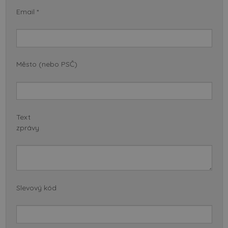
Email *
Město (nebo PSČ)
Text
zprávy
Slevový kód