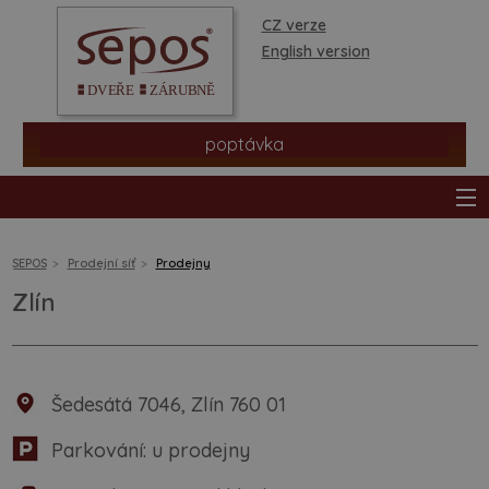
CZ verze
English version
poptávka
SEPOS
Prodejní síť
Prodejny
Zlín
produkty
prodejní síť
Šedesátá 7046, Zlín 760 01
informace a rady
Parkování: u prodejny