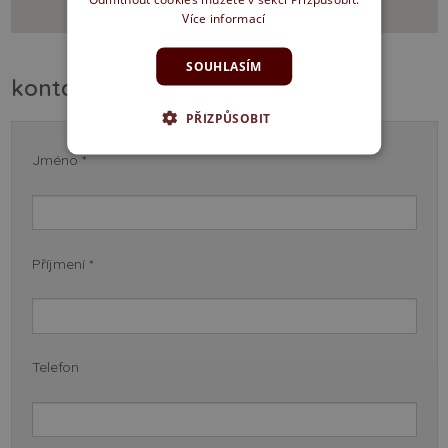
Více informací
SOUHLASÍM
kontaktujte prodejnu
PŘIZPŮSOBIT
Jméno *
Příjmení *
Telefon