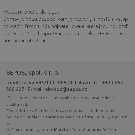
Vstupní dveře do bytu
Domov je oáza bezpečí, kam je nezvaným hostům vstup
zakázán. Proto u nás najdete i dveře, které jsou na rozdíl
od těch běžných opatřeny různými prvky, které zamezují
násilnému otevření.
SEPOS, spol. s r. o.
Rantířovská 583/100 | 586 01 Jihlava | tel:
+420 567
300 227
| E-mail:
obchod@sepos.cz
IČ: 15528855, zapsán u Krajského soudu v Brně, oddíl C,
vložka 732.
Text a foto zveřejněné na www.sepos.cz lze dále použít
pouze po udělení písemného souhlasu firmy SEPOS, spol. s r.
o.
Veškeré nabídky na dodání zboží a služeb umístěné na