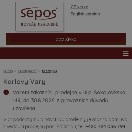
CZ verze
English version
poptávka
SEPOS
Prodejní síť
Prodejny
Karlovy Vary
produkty
Vážení zákazníci, prodejna v ulici Sokolovkská
149, do 30.8.2026. z provozních důvodů
prodejní síť
uzavřena
informace a rady
V případě zájmu o návštěvu prodejny, je možná domluva,
s vedoucí prodejny paní Šťastnou, tel.
+420 724 036 794
,