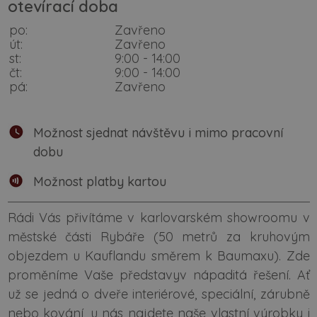
otevírací doba
po:
Zavřeno
út:
Zavřeno
st:
9:00 - 14:00
čt:
9:00 - 14:00
pá:
Zavřeno
Možnost sjednat návštěvu i mimo pracovní
dobu
Možnost platby kartou
Rádi Vás přivítáme v karlovarském showroomu v
městské části Rybáře (50 metrů za kruhovým
objezdem u Kauflandu směrem k Baumaxu). Zde
proměníme Vaše představyv nápaditá řešení. Ať
už se jedná o dveře interiérové, speciální, zárubně
nebo kování, u nás najdete naše vlastní výrobky i