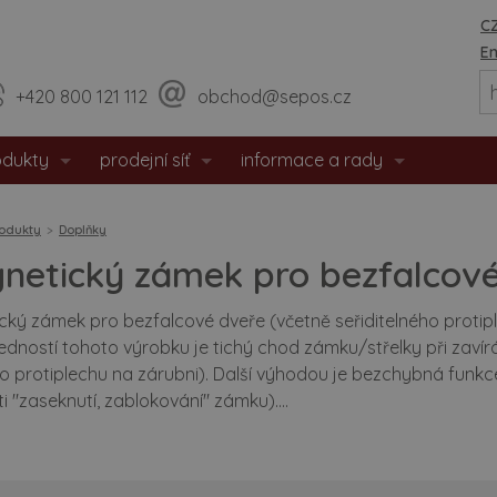
CZ
En
+420 800 121 112
obchod@sepos.cz
odukty
prodejní síť
informace a rady
eriérové dveře
prodejny
o nás
odukty
Doplňky
hodové dveře
sídlo firmy
události / aktuality
netický zámek pro bezfalcov
zpečnostní dveře
praktické rady
ký zámek pro bezfalcové dveře (včetně seřiditelného protiple
ředností tohoto výrobku je tichý chod zámku/střelky při zavírá
tipožární dveře
montážní návody
 protiplechu na zárubni). Další výhodou je bezchybná funkce
 "zaseknutí, zablokování" zámku)....
 dveře
doporučené rozměry staveb. o
eře s matným povrchem
certifikáty / prohlášení