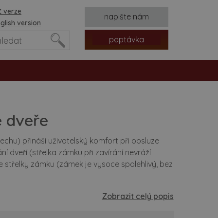
 verze
napište nám
glish version
poptávka
é dveře
chu) přináší uživatelský komfort při obsluze
ní dveří (střelka zámku při zavírání nevráží
 střelky zámku (zámek je vysoce spolehlivý, bez
tvorů
Zobrazit celý popis