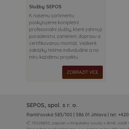
Služby SEPOS
K našemu sortimentu
poskytujeme kompletní
profesionální služby, které zahrnují
poradenství, zaměření, dopravu a
certifikovanou montáž. Veškeré
zakázky řešíme individuálně a na
míru každému projektu.
ZOBRAZIT VÍCE
SEPOS, spol. s r. o.
Rantířovská 583/100 | 586 01 Jihlava | tel:
+420
IČ: 15528855, zapsán u Krajského soudu v Brně, oddíl 
Text a foto zveřejněné na www.sepos.cz lze dále použ