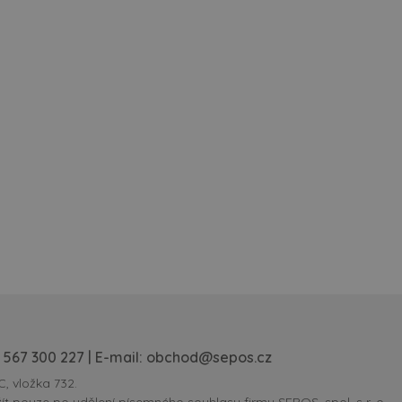
 567 300 227
| E-mail:
obchod@sepos.cz
C, vložka 732.
ít pouze po udělení písemného souhlasu firmy SEPOS, spol. s r. o.