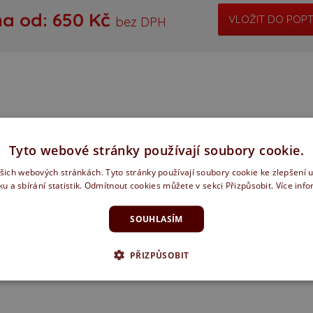
ciální dveře
ke stažení
na od:
650
Kč
bez DPH
rubně a systémy
školení montážníků
suvné dveře
ochrana oznamovatelů
loskleněné dveře
kariéra
GNETICKÝ ZÁMEK
zfalcové dveře
Tyto webové stránky používají soubory cookie.
erzní dveře
ašich webových stránkách. Tyto stránky používají soubory cookie ke zlepšení 
ku a sbírání statistik. Odmítnout cookies můžete v sekci Přizpůsobit.
Více inf
ypické dveře a zárubně
SOUHLASÍM
vání
PŘIZPŮSOBIT
plňky
pirace z pořadu jak se staví sen